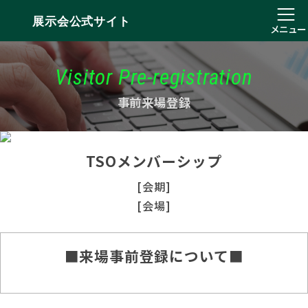
展示会公式サイト
メニュー
Visitor Pre-registration
事前来場登録
TSOメンバーシップ
[会期]
[会場]
■来場事前登録について■