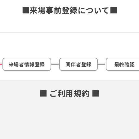
■来場事前登録について■
来場者情報登録
同伴者登録
最終確認
■ ご利用規約 ■