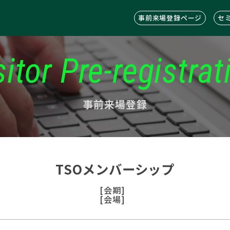
事前来場登録ページ
セ
sitor Pre-registrat
事前来場登録
TSOメンバーシップ
[会期]
[会場]