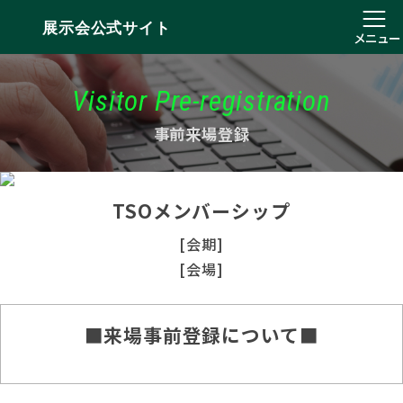
展示会公式サイト
メニュー
Visitor Pre-registration
事前来場登録
TSOメンバーシップ
[会期]
[会場]
■来場事前登録について■