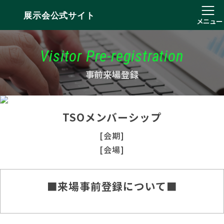
展示会公式サイト
メニュー
Visitor Pre-registration
事前来場登録
TSOメンバーシップ
[会期]
[会場]
■来場事前登録について■