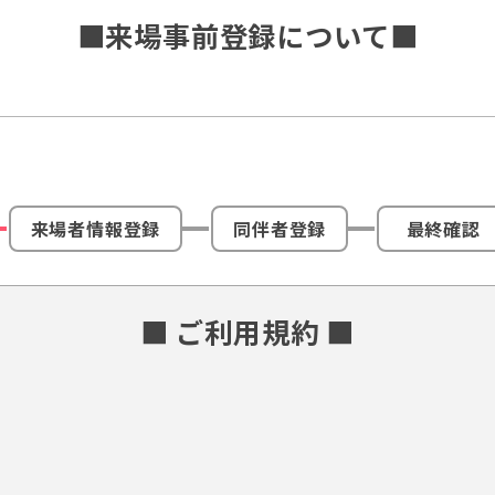
■来場事前登録について■
来場者情報登録
同伴者登録
最終確認
■ ご利用規約 ■