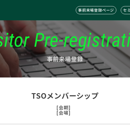
事前来場登録ページ
セ
sitor Pre-registrat
事前来場登録
TSOメンバーシップ
[会期]
[会場]