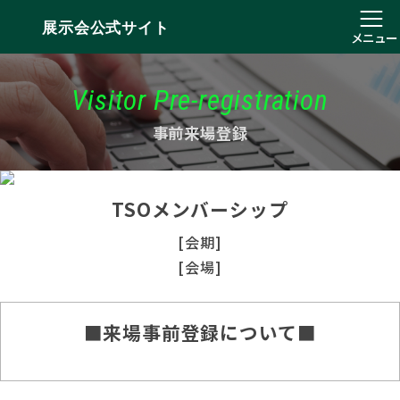
展示会公式サイト
メニュー
Visitor Pre-registration
事前来場登録
TSOメンバーシップ
[会期]
[会場]
■来場事前登録について■