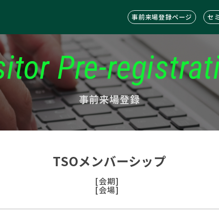
事前来場登録ページ
セ
sitor Pre-registrat
事前来場登録
TSOメンバーシップ
[会期]
[会場]