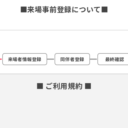
■来場事前登録について■
来場者情報登録
同伴者登録
最終確認
■ ご利用規約 ■