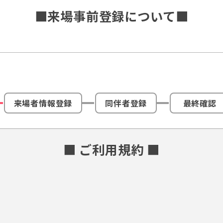
■来場事前登録について■
来場者情報登録
同伴者登録
最終確認
■ ご利用規約 ■