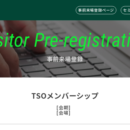
事前来場登録ページ
セ
sitor Pre-registrat
事前来場登録
TSOメンバーシップ
[会期]
[会場]