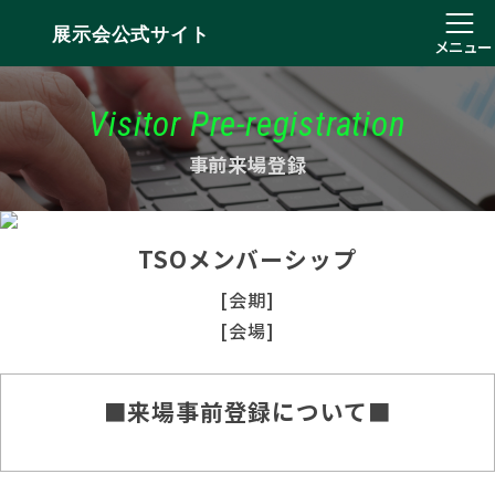
展示会公式サイト
メニュー
Visitor Pre-registration
事前来場登録
TSOメンバーシップ
[会期]
[会場]
■来場事前登録について■