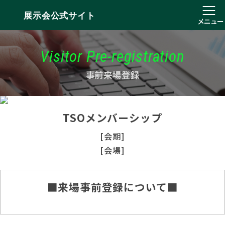
展示会公式サイト
メニュー
Visitor Pre-registration
事前来場登録
TSOメンバーシップ
[会期]
[会場]
■来場事前登録について■