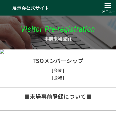
展示会公式サイト
メニュー
Visitor Pre-registration
事前来場登録
TSOメンバーシップ
[会期]
[会場]
■来場事前登録について■