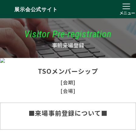
展示会公式サイト
メニュー
Visitor Pre-registration
事前来場登録
TSOメンバーシップ
[会期]
[会場]
■来場事前登録について■