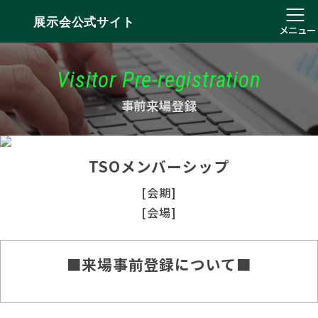
展示会公式サイト
メニュー
Visitor Pre-registration
事前来場登録
TSOメンバーシップ
[会期]
[会場]
■来場事前登録について■