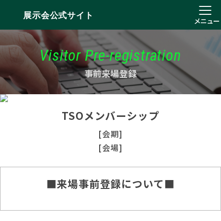
展示会公式サイト
メニュー
Visitor Pre-registration
事前来場登録
TSOメンバーシップ
[会期]
[会場]
■来場事前登録について■