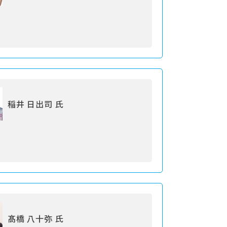
稲井 日出司 氏
髙橋 八十弥 氏