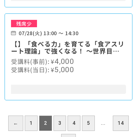
残席少
07/28(火) 13:00 ～ 14:30
【】「食べる力」を育てる「食アスリ
ート理論」で強くなる！ ～世界目
前！日本チャンピオンが実践する食ト
受講料(事前):
¥
4,000
レーニング～
受講料(当日):
¥
5,000
←
1
2
3
4
5
...
14