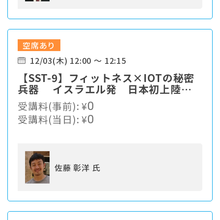
空席あり
12/03(木) 12:00 ～ 12:15
【SST-9】フィットネス×IOTの秘密
兵器 イスラエル発 日本初上陸
新トレーニングシステ
受講料(事前):
¥
0
ム“MOONRUN”の可能性
受講料(当日):
¥
0
佐藤 彰洋 氏