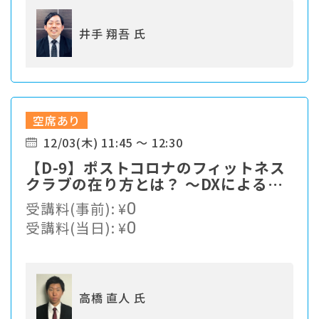
井手 翔吾 氏
空席あり
12/03(木) 11:45 ～ 12:30
【D-9】ポストコロナのフィットネス
クラブの在り方とは？ ～DXによる会
員の行動変容モデルの構築～
受講料(事前):
¥
0
受講料(当日):
¥
0
高橋 直人 氏