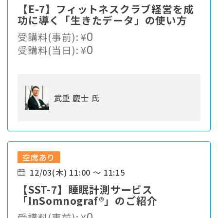
【E-7】フィットネスクラブ経営を成
功に導く「生きたデータ」の使い方
受講料(事前):
¥
0
受講料(当日):
¥
0
武重 慶士 氏
空席あり
12/03(木) 11:00 ～ 11:15
【SST-7】睡眠計測サービス
「InSomnograf®」のご紹介
受講料(事前):
¥
0