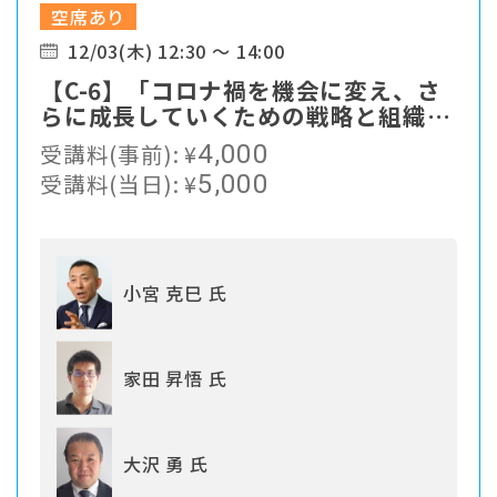
空席あり
12/03(木) 12:30 ～ 14:00
【C-6】「コロナ禍を機会に変え、さ
らに成長していくための戦略と組織づ
くり」
受講料(事前):
¥
4,000
受講料(当日):
¥
5,000
小宮 克巳 氏
家田 昇悟 氏
大沢 勇 氏