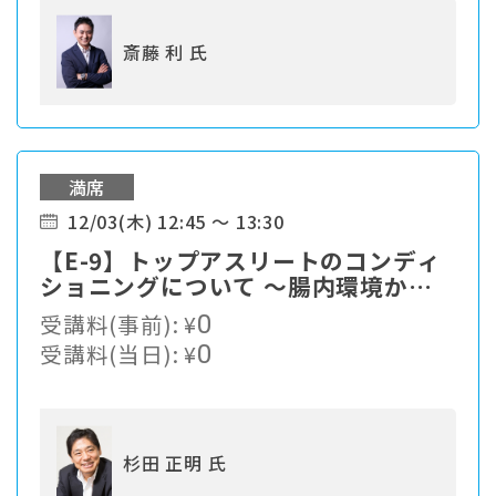
斎藤 利 氏
満席
12/03(木) 12:45 ～ 13:30
【E-9】トップアスリートのコンディ
ショニングについて ～腸内環境から
みたコンディション～
受講料(事前):
¥
0
受講料(当日):
¥
0
杉田 正明 氏