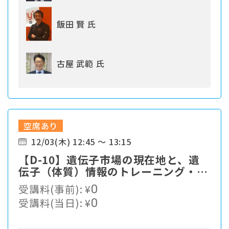
飯田 賢 氏
古屋 武範 氏
空席あり
12/03(木) 12:45 ～ 13:15
【D-10】遺伝子市場の現在地と、遺
伝子（体質）情報のトレーニング・栄
養指導への応用
受講料(事前):
¥
0
受講料(当日):
¥
0