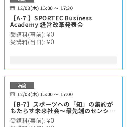
12/03(木) 15:00 ～ 17:30
【A-7 】SPORTEC Business
Academy 経営改革発表会
受講料(事前):
¥
0
受講料(当日):
¥
0
満席
12/03(木) 15:00 ～ 17:00
【B-7】スポーツへの「知」の集約が
もたらす未来社会〜最先端のセンシン
グ機能のスポーツ／身体活動への展開
受講料(事前):
¥
0
と活用〜