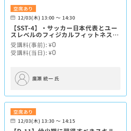
空席あり
12/03(木) 13:00 ～ 14:30
【SST-4】・サッカー日本代表とユー
スレベルのフィジカルフィットネスと
コンディショニング ・なでしこジャ
受講料(事前):
¥
0
パンを支える最新テクノロジー ・こ
受講料(当日):
¥
0
れからのコンディショニングで求めら
れるテクノロジー
廣瀬 統一 氏
空席あり
12/03(木) 13:30 ～ 14:15
【D-11】幼少期に習得すべきスキル