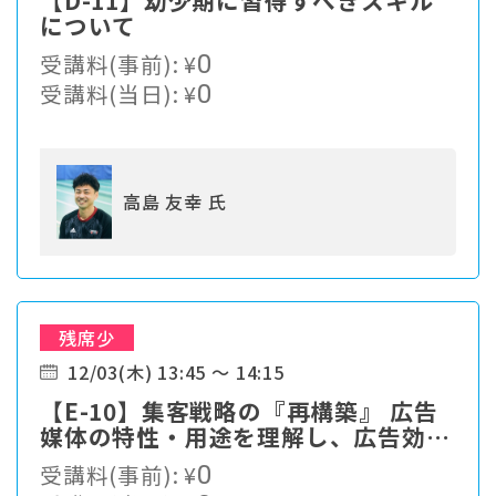
について
受講料(事前):
¥
0
受講料(当日):
¥
0
高島 友幸 氏
残席少
12/03(木) 13:45 ～ 14:15
【E-10】集客戦略の『再構築』 広告
媒体の特性・用途を理解し、広告効果
の最大化を図る
受講料(事前):
¥
0