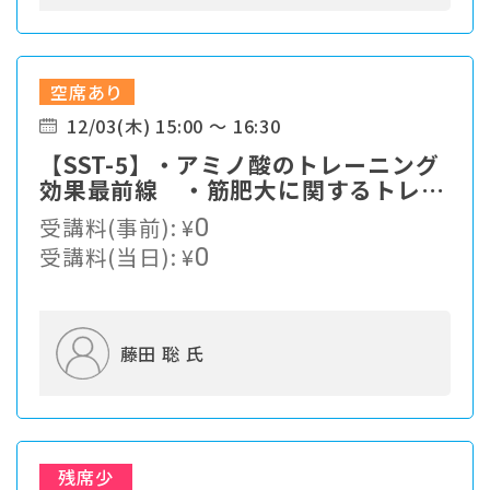
空席あり
12/03(木) 15:00 ～ 16:30
【SST-5】・アミノ酸のトレーニング
効果最前線 ・筋肥大に関するトレー
ニングの効果を本当に検証する方
受講料(事前):
¥
0
法 ・今後求められるスポーツサプリ
受講料(当日):
¥
0
メントと科学的根拠
藤田 聡 氏
残席少