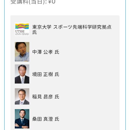
受講料(当日):
¥
0
東京大学 スポーツ先端科学研究拠点
氏
中澤 公孝 氏
境田 正樹 氏
稲見 昌彦 氏
桑田 真澄 氏