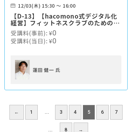
12/03(木) 15:30 ～ 16:00
【D-13】【hacomono式デジタル化
経営】フィットネスクラブのための体
験デザイン・DXの未来
受講料(事前):
¥
0
受講料(当日):
¥
0
蓮田 健一 氏
←
1
...
3
4
5
6
7
...
8
→