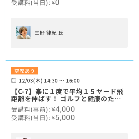
受講料(当日):
¥
0
三好 律紀 氏
空席あり
12/03(木) 14:30 ～ 16:00
【C-7】楽に１度で平均１５ヤード飛
距離を伸ばす！ ゴルフと健康のため
の脱力エクササイズ
受講料(事前):
¥
4,000
受講料(当日):
¥
5,000