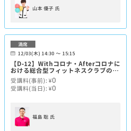
山本 優子 氏
満席
12/03(木) 14:30 ～ 15:15
【D-12】Withコロナ・Afterコロナに
おける総合型フィットネスクラブの
DX戦略事例紹介～退会率1％台を実現
受講料(事前):
¥
0
する会員継続戦略～
受講料(当日):
¥
0
福島 聡 氏