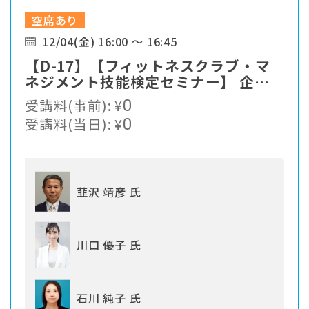
空席あり
12/04(金) 16:00 ～ 16:45
【D-17】【フィットネスクラブ・マ
ネジメント技能検定セミナー】 企業
の人材育成担当者が語るFCM技能検定
受講料(事前):
¥
0
活用方法
受講料(当日):
¥
0
韮沢 靖彦 氏
川口 優子 氏
石川 純子 氏