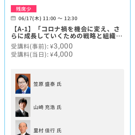
残席少
06/17(木) 11:00 ～ 12:30
【A-1】「コロナ禍を機会に変え、さ
らに成長していくための戦略と組織づ
くり」
受講料(事前):
¥
3,000
受講料(当日):
¥
4,000
笠原 盛泰 氏
山崎 充浩 氏
里村 佳行 氏