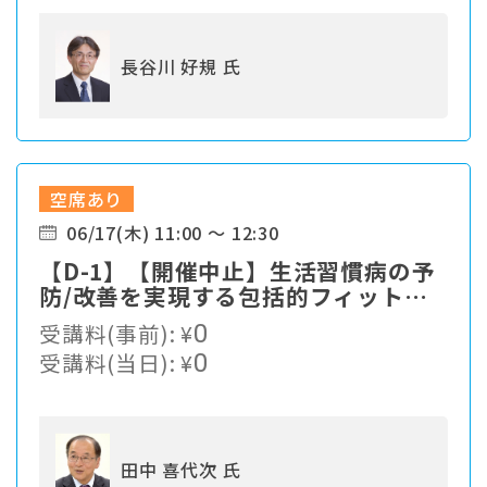
長谷川 好規 氏
空席あり
06/17(木) 11:00 ～ 12:30
【D-1】【開催中止】生活習慣病の予
防/改善を実現する包括的フィットネ
スプログラム
受講料(事前):
¥
0
受講料(当日):
¥
0
田中 喜代次 氏