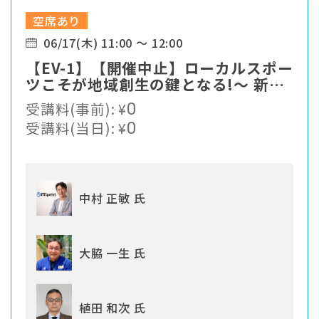
空席あり
06/17(木) 11:00 ～ 12:00
【EV-1】【開催中止】ローカルスポー
ツこそが地域創生の鍵となる!〜 新た
なスポーツソリューションの提案
受講料(事前):
¥
0
受講料(当日):
¥
0
中村 正敏 氏
大脇 一生 氏
植田 和次 氏