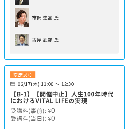
市岡 史高 氏
古屋 武範 氏
空席あり
06/17(木) 11:00 ～ 12:30
【B-1】【開催中止】人生100年時代
におけるVITAL LIFEの実現
受講料(事前):
¥
0
受講料(当日):
¥
0