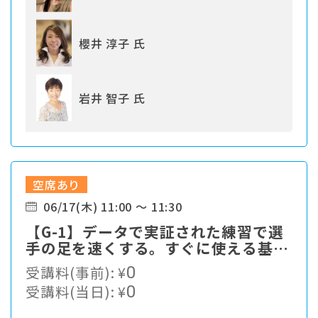
櫻井 淳子 氏
岩井 智子 氏
空席あり
06/17(木) 11:00 ～ 11:30
【G-1】データで実証された練習で選
手の足を速くする。すぐに使える基本
をお伝えします。
受講料(事前):
¥
0
受講料(当日):
¥
0