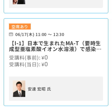
空席あり
06/17(木) 11:00 ～ 12:30
【I-1】⽇本で⽣まれたMA-T（要時⽣
成型亜塩素酸イオン⽔溶液）で感染症
対策
受講料(事前):
¥
0
受講料(当日):
¥
0
安達 宏昭 氏