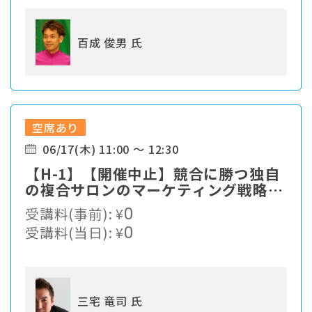
百成 俊男 氏
空席あり
06/17(木) 11:00 ～ 12:30
【H-1】【開催中止】競合に勝つ独自
の複合サロンのマーケティング戦略と
は？
受講料(事前):
¥
0
受講料(当日):
¥
0
三宅 竜司 氏