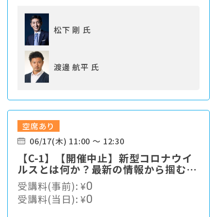
松下 剛 氏
渡邊 航平 氏
空席あり
06/17(木) 11:00 ～ 12:30
【C-1】【開催中止】新型コロナウイ
ルスとは何か？最新の情報から掴む対
策最前線
受講料(事前):
¥
0
受講料(当日):
¥
0