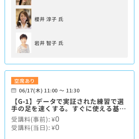
櫻井 淳子 氏
岩井 智子 氏
空席あり
06/17(木) 11:00 ～ 11:30
【G-1】データで実証された練習で選
手の足を速くする。すぐに使える基本
をお伝えします。
受講料(事前):
¥
0
受講料(当日):
¥
0