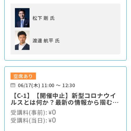
松下 剛 氏
渡邊 航平 氏
空席あり
06/17(木) 11:00 ～ 12:30
【C-1】【開催中止】新型コロナウイ
ルスとは何か？最新の情報から掴む対
策最前線
受講料(事前):
¥
0
受講料(当日):
¥
0