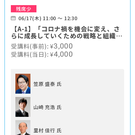
残席少
06/17(木) 11:00 ～ 12:30
【A-1】「コロナ禍を機会に変え、さ
らに成長していくための戦略と組織づ
くり」
受講料(事前):
¥
3,000
受講料(当日):
¥
4,000
笠原 盛泰 氏
山崎 充浩 氏
里村 佳行 氏