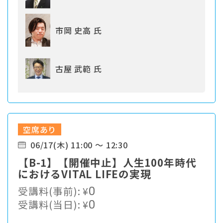
市岡 史高 氏
古屋 武範 氏
空席あり
06/17(木) 11:00 ～ 12:30
【B-1】【開催中止】人生100年時代
におけるVITAL LIFEの実現
受講料(事前):
¥
0
受講料(当日):
¥
0