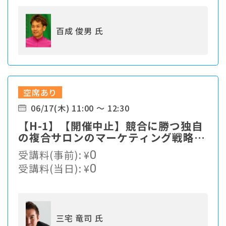
百成 俊男 氏
空席あり
06/17(木) 11:00 ～ 12:30
【H-1】【開催中止】競合に勝つ独自
の複合サロンのマーケティング戦略と
は？
受講料(事前):
¥
0
受講料(当日):
¥
0
三宅 竜司 氏