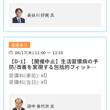
長谷川 好規 氏
空席あり
06/17(木) 11:00 ～ 12:30
【D-1】【開催中止】生活習慣病の予
防/改善を実現する包括的フィットネ
スプログラム
受講料(事前):
¥
0
受講料(当日):
¥
0
田中 喜代次 氏