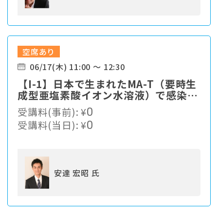
空席あり
06/17(木) 11:00 ～ 12:30
【I-1】⽇本で⽣まれたMA-T（要時⽣
成型亜塩素酸イオン⽔溶液）で感染症
対策
受講料(事前):
¥
0
受講料(当日):
¥
0
安達 宏昭 氏