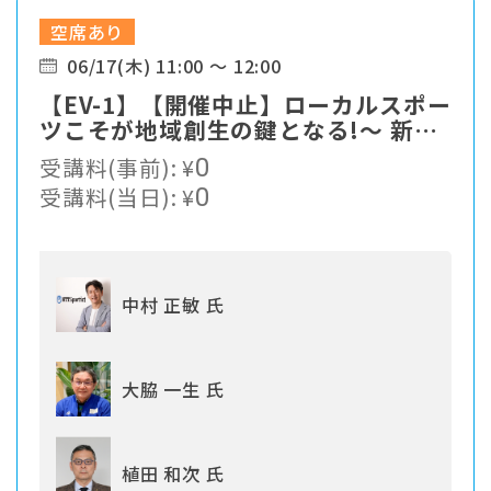
空席あり
06/17(木) 11:00 ～ 12:00
【EV-1】【開催中止】ローカルスポー
ツこそが地域創生の鍵となる!〜 新た
なスポーツソリューションの提案
受講料(事前):
¥
0
受講料(当日):
¥
0
中村 正敏 氏
大脇 一生 氏
植田 和次 氏