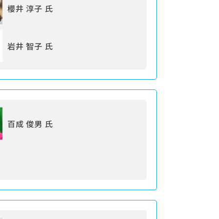
櫻井 淳子 氏
岩井 智子 氏
百成 俊男 氏