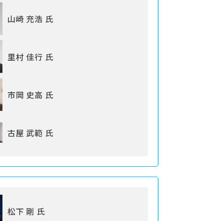
山崎 充浩 氏
里村 佳行 氏
市岡 史高 氏
古屋 武範 氏
松下 剛 氏