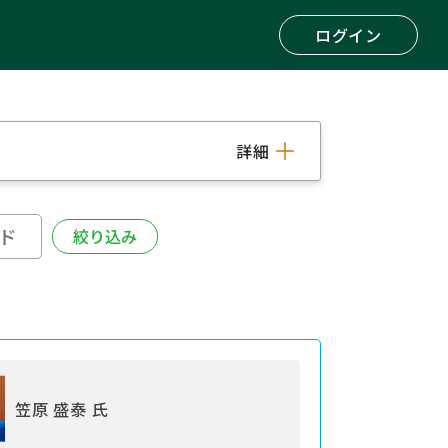
ログイン
詳細
笠原 盛泰 氏