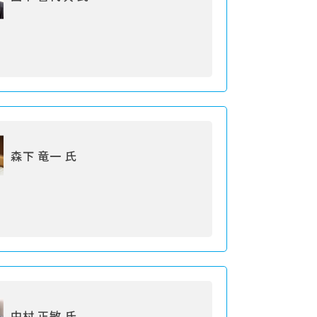
森下 竜一 氏
中村 正敏 氏