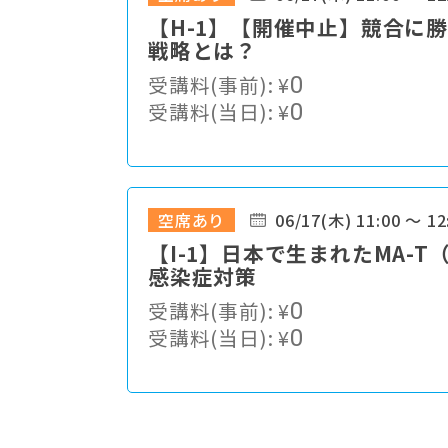
【H-1】【開催中止】競合に
戦略とは？
受講料(事前):
¥
0
受講料(当日):
¥
0
空席あり
06/17(木) 11:00 ～ 12
【I-1】⽇本で⽣まれたMA-
感染症対策
受講料(事前):
¥
0
受講料(当日):
¥
0