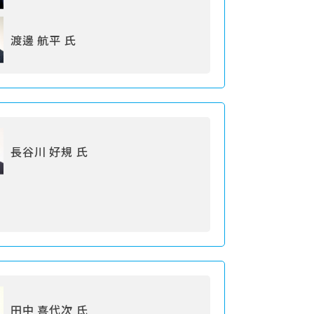
渡邊 航平 氏
長谷川 好規 氏
田中 喜代次 氏