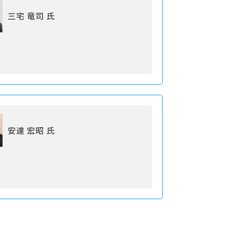
三宅 竜司 氏
安達 宏昭 氏