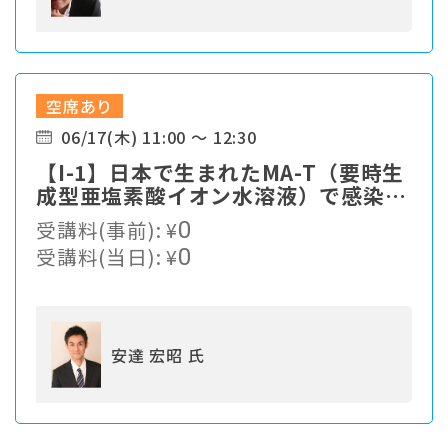
空席あり
06/17(木) 11:00 ～ 12:30
【I-1】⽇本で⽣まれたMA-T（要時⽣
成型亜塩素酸イオン⽔溶液）で感染症
対策
受講料(事前):
¥
0
受講料(当日):
¥
0
安達 宏昭 氏