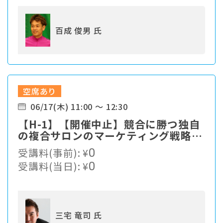
百成 俊男 氏
空席あり
06/17(木) 11:00 ～ 12:30
【H-1】【開催中止】競合に勝つ独自
の複合サロンのマーケティング戦略と
は？
受講料(事前):
¥
0
受講料(当日):
¥
0
三宅 竜司 氏