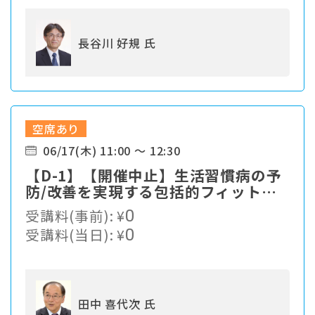
長谷川 好規 氏
空席あり
06/17(木) 11:00 ～ 12:30
【D-1】【開催中止】生活習慣病の予
防/改善を実現する包括的フィットネ
スプログラム
受講料(事前):
¥
0
受講料(当日):
¥
0
田中 喜代次 氏