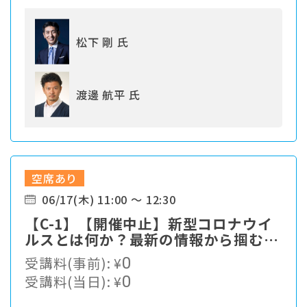
松下 剛 氏
渡邊 航平 氏
空席あり
06/17(木) 11:00 ～ 12:30
【C-1】【開催中止】新型コロナウイ
ルスとは何か？最新の情報から掴む対
策最前線
受講料(事前):
¥
0
受講料(当日):
¥
0