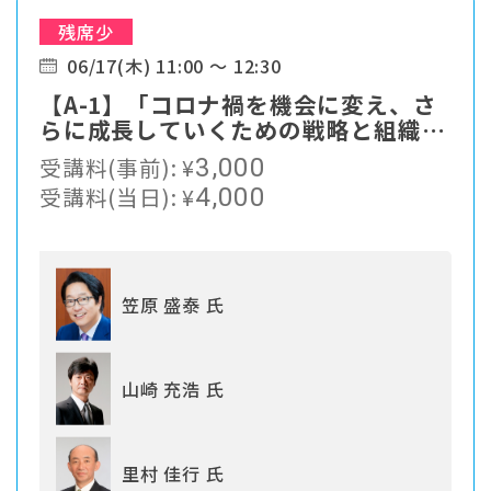
残席少
06/17(木) 11:00 ～ 12:30
【A-1】「コロナ禍を機会に変え、さ
らに成長していくための戦略と組織づ
くり」
受講料(事前):
¥
3,000
受講料(当日):
¥
4,000
笠原 盛泰 氏
山崎 充浩 氏
里村 佳行 氏