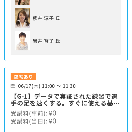
櫻井 淳子 氏
岩井 智子 氏
空席あり
06/17(木) 11:00 ～ 11:30
【G-1】データで実証された練習で選
手の足を速くする。すぐに使える基本
をお伝えします。
受講料(事前):
¥
0
受講料(当日):
¥
0