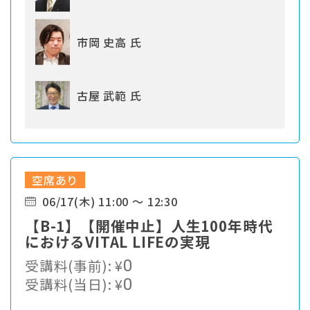
市岡 史高 氏
古屋 武範 氏
空席あり
06/17(木) 11:00 ～ 12:30
【B-1】【開催中止】人生100年時代
におけるVITAL LIFEの実現
受講料(事前):
¥
0
受講料(当日):
¥
0