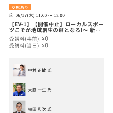
空席あり
06/17(木) 11:00 ～ 12:00
【EV-1】【開催中止】ローカルスポー
ツこそが地域創生の鍵となる!〜 新た
なスポーツソリューションの提案
受講料(事前):
¥
0
受講料(当日):
¥
0
中村 正敏 氏
大脇 一生 氏
植田 和次 氏