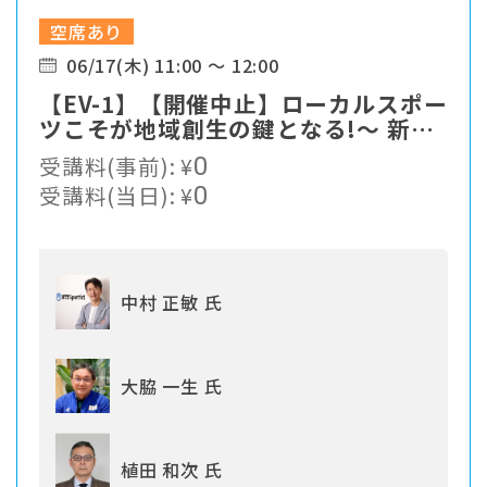
空席あり
06/17(木) 11:00 ～ 12:00
【EV-1】【開催中止】ローカルスポー
ツこそが地域創生の鍵となる!〜 新た
なスポーツソリューションの提案
受講料(事前):
¥
0
受講料(当日):
¥
0
中村 正敏 氏
大脇 一生 氏
植田 和次 氏