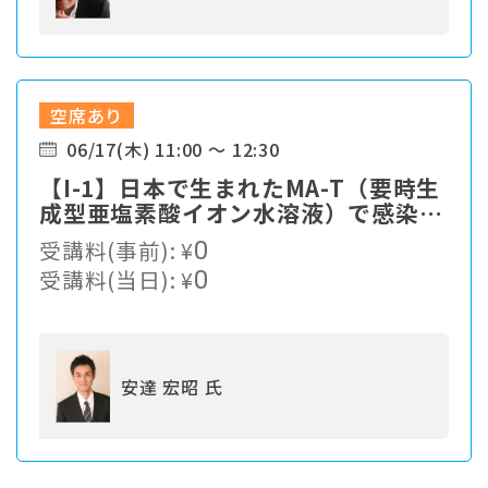
空席あり
06/17(木) 11:00 ～ 12:30
【I-1】⽇本で⽣まれたMA-T（要時⽣
成型亜塩素酸イオン⽔溶液）で感染症
対策
受講料(事前):
¥
0
受講料(当日):
¥
0
安達 宏昭 氏