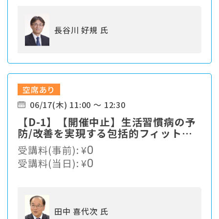
長谷川 好規 氏
空席あり
06/17(木) 11:00 ～ 12:30
【D-1】【開催中止】生活習慣病の予
防/改善を実現する包括的フィットネ
スプログラム
受講料(事前):
¥
0
受講料(当日):
¥
0
田中 喜代次 氏