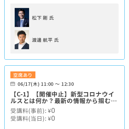
松下 剛 氏
渡邊 航平 氏
空席あり
06/17(木) 11:00 ～ 12:30
【C-1】【開催中止】新型コロナウイ
ルスとは何か？最新の情報から掴む対
策最前線
受講料(事前):
¥
0
受講料(当日):
¥
0