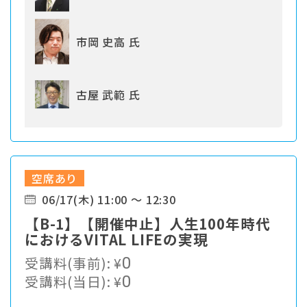
市岡 史高 氏
古屋 武範 氏
空席あり
06/17(木) 11:00 ～ 12:30
【B-1】【開催中止】人生100年時代
におけるVITAL LIFEの実現
受講料(事前):
¥
0
受講料(当日):
¥
0