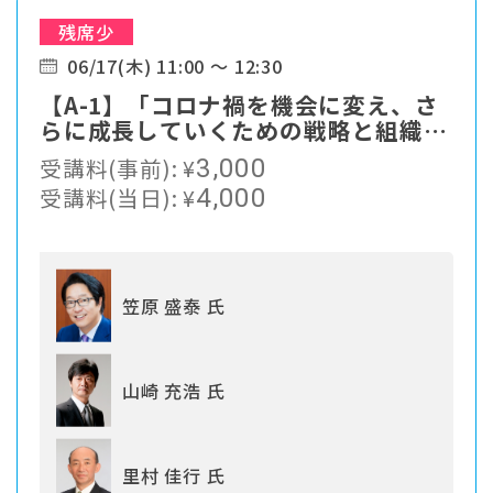
残席少
06/17(木) 11:00 ～ 12:30
【A-1】「コロナ禍を機会に変え、さ
らに成長していくための戦略と組織づ
くり」
受講料(事前):
¥
3,000
受講料(当日):
¥
4,000
笠原 盛泰 氏
山崎 充浩 氏
里村 佳行 氏