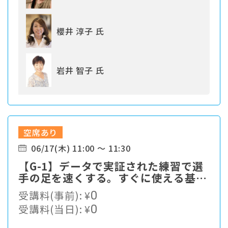
櫻井 淳子 氏
岩井 智子 氏
空席あり
06/17(木) 11:00 ～ 11:30
【G-1】データで実証された練習で選
手の足を速くする。すぐに使える基本
をお伝えします。
受講料(事前):
¥
0
受講料(当日):
¥
0