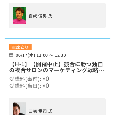
百成 俊男 氏
空席あり
06/17(木) 11:00 ～ 12:30
【H-1】【開催中止】競合に勝つ独自
の複合サロンのマーケティング戦略と
は？
受講料(事前):
¥
0
受講料(当日):
¥
0
三宅 竜司 氏