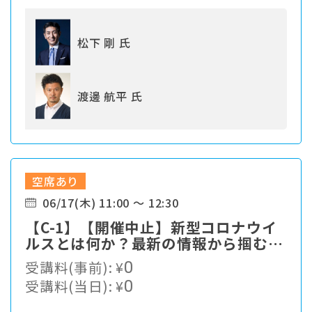
松下 剛 氏
渡邊 航平 氏
空席あり
06/17(木) 11:00 ～ 12:30
【C-1】【開催中止】新型コロナウイ
ルスとは何か？最新の情報から掴む対
策最前線
受講料(事前):
¥
0
受講料(当日):
¥
0