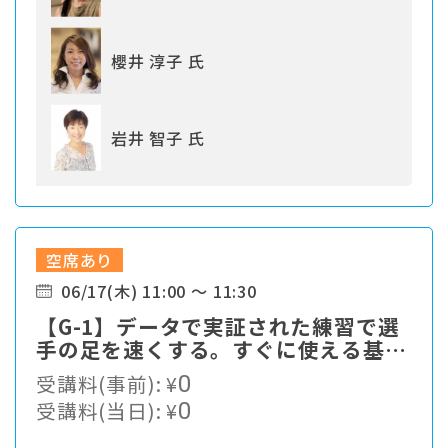
櫻井 淳子 氏
岩井 智子 氏
空席あり
06/17(木) 11:00 ～ 11:30
【G-1】データで実証された練習で選
手の足を速くする。すぐに使える基本
をお伝えします。
受講料(事前):
¥
0
受講料(当日):
¥
0