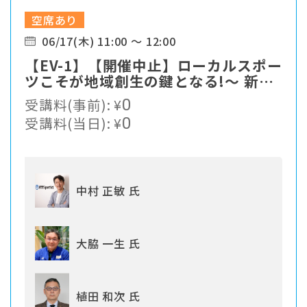
空席あり
06/17(木) 11:00 ～ 12:00
【EV-1】【開催中止】ローカルスポー
ツこそが地域創生の鍵となる!〜 新た
なスポーツソリューションの提案
受講料(事前):
¥
0
受講料(当日):
¥
0
中村 正敏 氏
大脇 一生 氏
植田 和次 氏