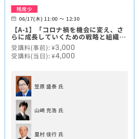
残席少
06/17(木) 11:00 ～ 12:30
【A-1】「コロナ禍を機会に変え、さ
らに成長していくための戦略と組織づ
くり」
受講料(事前):
¥
3,000
受講料(当日):
¥
4,000
笠原 盛泰 氏
山崎 充浩 氏
里村 佳行 氏