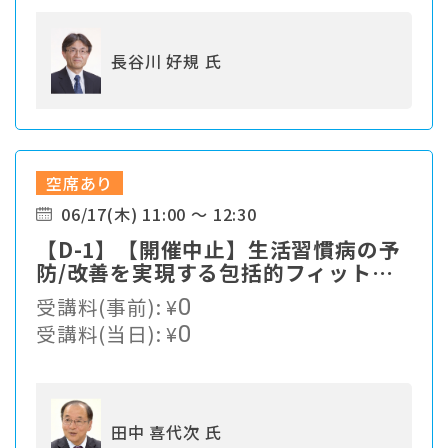
長谷川 好規 氏
空席あり
06/17(木) 11:00 ～ 12:30
【D-1】【開催中止】生活習慣病の予
防/改善を実現する包括的フィットネ
スプログラム
受講料(事前):
¥
0
受講料(当日):
¥
0
田中 喜代次 氏