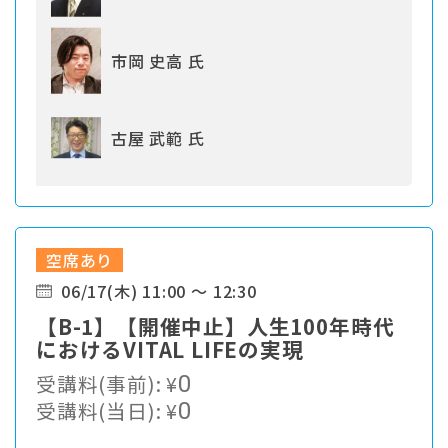
市岡 史高 氏
古屋 武範 氏
空席あり
06/17(木) 11:00 ～ 12:30
【B-1】【開催中止】人生100年時代
におけるVITAL LIFEの実現
受講料(事前):
¥
0
受講料(当日):
¥
0