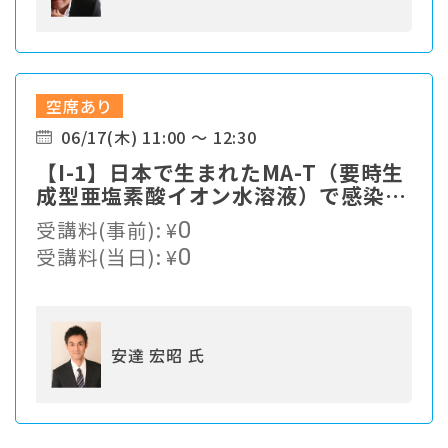
空席あり
06/17(木) 11:00 ～ 12:30
【I-1】⽇本で⽣まれたMA-T（要時⽣
成型亜塩素酸イオン⽔溶液）で感染症
対策
受講料(事前):
¥
0
受講料(当日):
¥
0
安達 宏昭 氏