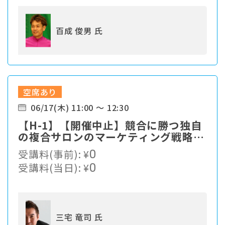
百成 俊男 氏
空席あり
06/17(木) 11:00 ～ 12:30
【H-1】【開催中止】競合に勝つ独自
の複合サロンのマーケティング戦略と
は？
受講料(事前):
¥
0
受講料(当日):
¥
0
三宅 竜司 氏