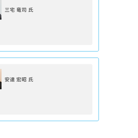
三宅 竜司 氏
安達 宏昭 氏