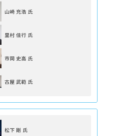
山崎 充浩 氏
里村 佳行 氏
市岡 史高 氏
古屋 武範 氏
松下 剛 氏