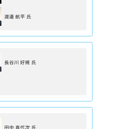
渡邊 航平 氏
長谷川 好規 氏
田中 喜代次 氏