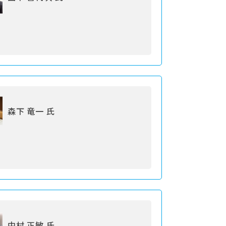
森下 竜一 氏
中村 正敏 氏