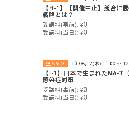
【H-1】【開催中止】競合に
戦略とは？
受講料(事前):
¥
0
受講料(当日):
¥
0
空席あり
06/17(木) 11:00 ～ 12
【I-1】⽇本で⽣まれたMA-
感染症対策
受講料(事前):
¥
0
受講料(当日):
¥
0