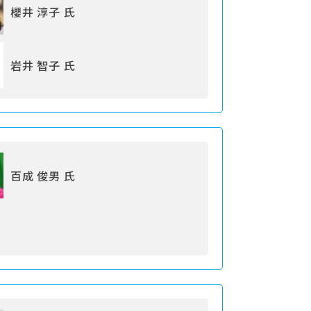
櫻井 淳子 氏
岩井 智子 氏
百成 俊男 氏