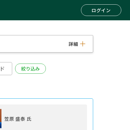
ログイン
詳細
笠原 盛泰 氏