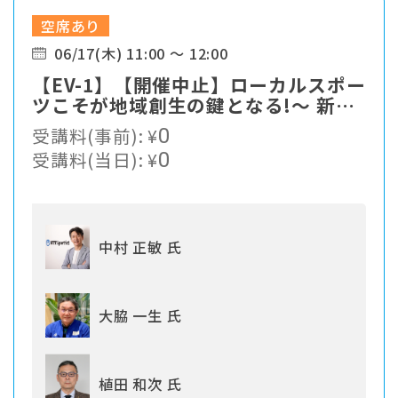
空席あり
06/17(木) 11:00 ～ 12:00
【EV-1】【開催中止】ローカルスポー
ツこそが地域創生の鍵となる!〜 新た
なスポーツソリューションの提案
受講料(事前):
¥
0
受講料(当日):
¥
0
中村 正敏 氏
大脇 一生 氏
植田 和次 氏