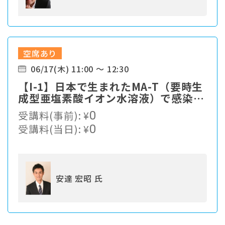
空席あり
06/17(木) 11:00 ～ 12:30
【I-1】⽇本で⽣まれたMA-T（要時⽣
成型亜塩素酸イオン⽔溶液）で感染症
対策
受講料(事前):
¥
0
受講料(当日):
¥
0
安達 宏昭 氏