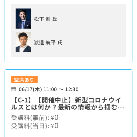
松下 剛 氏
渡邊 航平 氏
空席あり
06/17(木) 11:00 ～ 12:30
【C-1】【開催中止】新型コロナウイ
ルスとは何か？最新の情報から掴む対
策最前線
受講料(事前):
¥
0
受講料(当日):
¥
0