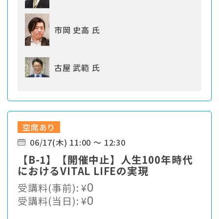
市岡 史高 氏
古屋 武範 氏
空席あり
06/17(木) 11:00 ～ 12:30
【B-1】【開催中止】人生100年時代
におけるVITAL LIFEの実現
受講料(事前):
¥
0
受講料(当日):
¥
0