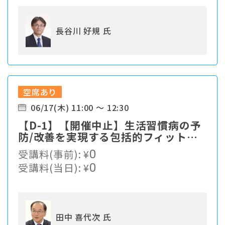
長谷川 好規 氏
空席あり
06/17(木) 11:00 ～ 12:30
【D-1】【開催中止】生活習慣病の予
防/改善を実現する包括的フィットネ
スプログラム
受講料(事前):
¥
0
受講料(当日):
¥
0
田中 喜代次 氏