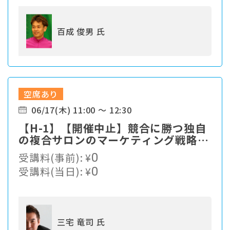
百成 俊男 氏
空席あり
06/17(木) 11:00 ～ 12:30
【H-1】【開催中止】競合に勝つ独自
の複合サロンのマーケティング戦略と
は？
受講料(事前):
¥
0
受講料(当日):
¥
0
三宅 竜司 氏