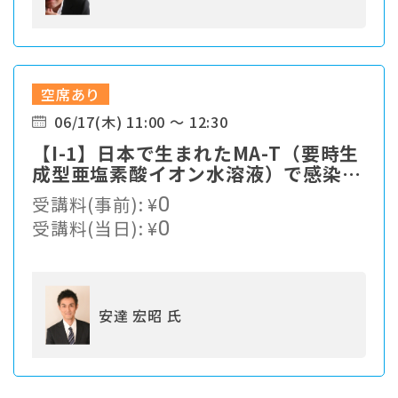
空席あり
06/17(木) 11:00 ～ 12:30
【I-1】⽇本で⽣まれたMA-T（要時⽣
成型亜塩素酸イオン⽔溶液）で感染症
対策
受講料(事前):
¥
0
受講料(当日):
¥
0
安達 宏昭 氏