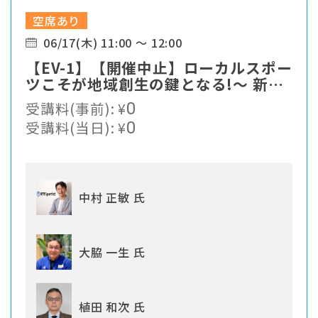
空席あり
06/17(木) 11:00 ～ 12:00
【EV-1】【開催中止】ローカルスポー
ツこそが地域創生の鍵となる!〜 新た
なスポーツソリューションの提案
受講料(事前):
¥
0
受講料(当日):
¥
0
中村 正敏 氏
大脇 一生 氏
植田 和次 氏