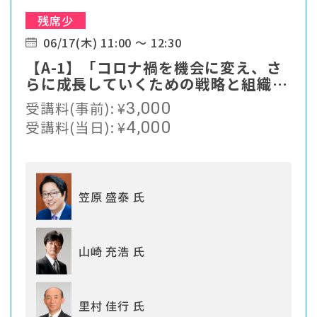
残席少
06/17(木) 11:00 ～ 12:30
【A-1】「コロナ禍を機会に変え、さ
らに成長していくための戦略と組織づ
くり」
受講料(事前):
¥
3,000
受講料(当日):
¥
4,000
笠原 盛泰 氏
山崎 充浩 氏
里村 佳行 氏