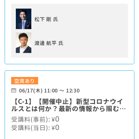
松下 剛 氏
渡邊 航平 氏
空席あり
06/17(木) 11:00 ～ 12:30
【C-1】【開催中止】新型コロナウイ
ルスとは何か？最新の情報から掴む対
策最前線
受講料(事前):
¥
0
受講料(当日):
¥
0