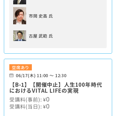
市岡 史高 氏
古屋 武範 氏
空席あり
06/17(木) 11:00 ～ 12:30
【B-1】【開催中止】人生100年時代
におけるVITAL LIFEの実現
受講料(事前):
¥
0
受講料(当日):
¥
0