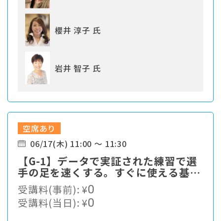
櫻井 淳子 氏
岩井 智子 氏
空席あり
06/17(木) 11:00 ～ 11:30
【G-1】データで実証された練習で選
手の足を速くする。すぐに使える基本
をお伝えします。
受講料(事前):
¥
0
受講料(当日):
¥
0