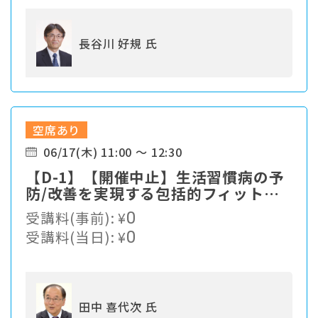
長谷川 好規 氏
空席あり
06/17(木) 11:00 ～ 12:30
【D-1】【開催中止】生活習慣病の予
防/改善を実現する包括的フィットネ
スプログラム
受講料(事前):
¥
0
受講料(当日):
¥
0
田中 喜代次 氏