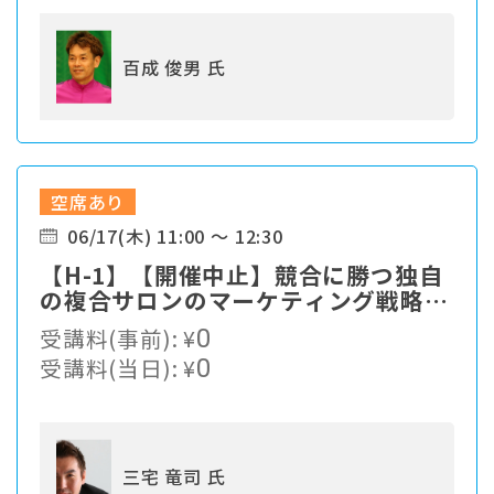
百成 俊男 氏
空席あり
06/17(木) 11:00 ～ 12:30
【H-1】【開催中止】競合に勝つ独自
の複合サロンのマーケティング戦略と
は？
受講料(事前):
¥
0
受講料(当日):
¥
0
三宅 竜司 氏