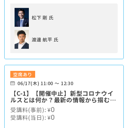
松下 剛 氏
渡邊 航平 氏
空席あり
06/17(木) 11:00 ～ 12:30
【C-1】【開催中止】新型コロナウイ
ルスとは何か？最新の情報から掴む対
策最前線
受講料(事前):
¥
0
受講料(当日):
¥
0