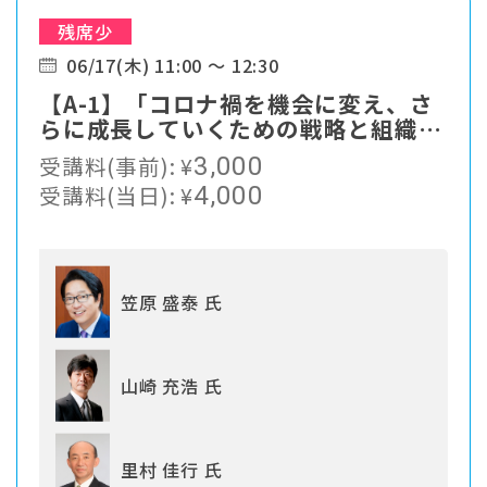
残席少
06/17(木) 11:00 ～ 12:30
【A-1】「コロナ禍を機会に変え、さ
らに成長していくための戦略と組織づ
くり」
受講料(事前):
¥
3,000
受講料(当日):
¥
4,000
笠原 盛泰 氏
山崎 充浩 氏
里村 佳行 氏