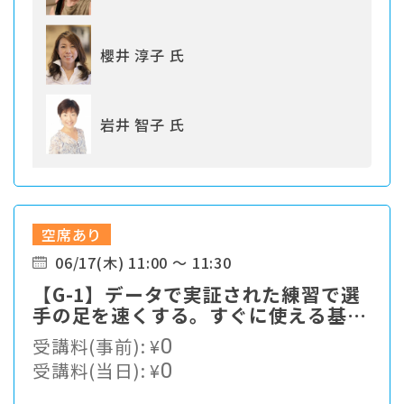
櫻井 淳子 氏
岩井 智子 氏
空席あり
06/17(木) 11:00 ～ 11:30
【G-1】データで実証された練習で選
手の足を速くする。すぐに使える基本
をお伝えします。
受講料(事前):
¥
0
受講料(当日):
¥
0