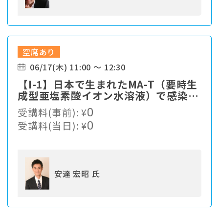
空席あり
06/17(木) 11:00 ～ 12:30
【I-1】⽇本で⽣まれたMA-T（要時⽣
成型亜塩素酸イオン⽔溶液）で感染症
対策
受講料(事前):
¥
0
受講料(当日):
¥
0
安達 宏昭 氏