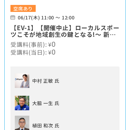
空席あり
06/17(木) 11:00 ～ 12:00
【EV-1】【開催中止】ローカルスポー
ツこそが地域創生の鍵となる!〜 新た
なスポーツソリューションの提案
受講料(事前):
¥
0
受講料(当日):
¥
0
中村 正敏 氏
大脇 一生 氏
植田 和次 氏