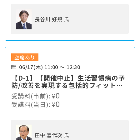
長谷川 好規 氏
空席あり
06/17(木) 11:00 ～ 12:30
【D-1】【開催中止】生活習慣病の予
防/改善を実現する包括的フィットネ
スプログラム
受講料(事前):
¥
0
受講料(当日):
¥
0
田中 喜代次 氏