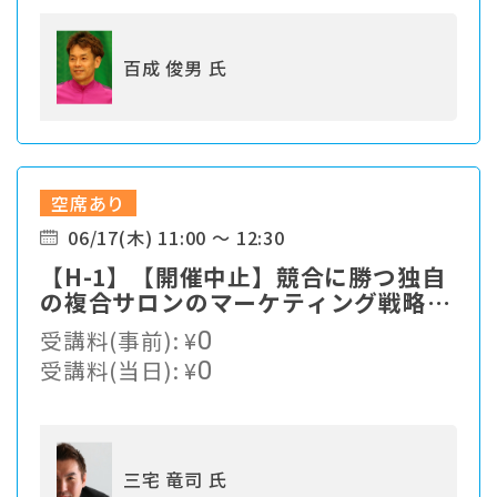
百成 俊男 氏
空席あり
06/17(木) 11:00 ～ 12:30
【H-1】【開催中止】競合に勝つ独自
の複合サロンのマーケティング戦略と
は？
受講料(事前):
¥
0
受講料(当日):
¥
0
三宅 竜司 氏