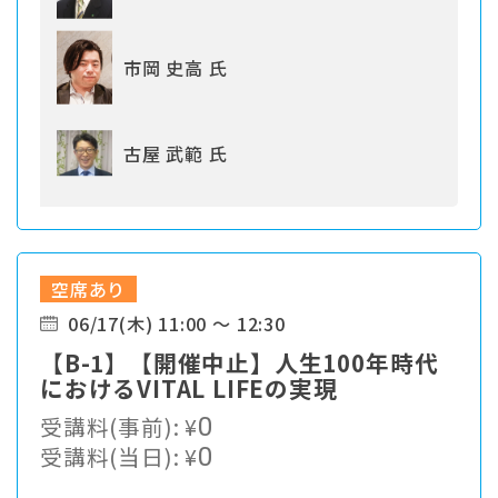
市岡 史高 氏
古屋 武範 氏
空席あり
06/17(木) 11:00 ～ 12:30
【B-1】【開催中止】人生100年時代
におけるVITAL LIFEの実現
受講料(事前):
¥
0
受講料(当日):
¥
0