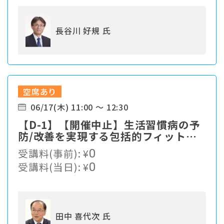
長谷川 好規 氏
空席あり
06/17(木) 11:00 ～ 12:30
【D-1】【開催中止】生活習慣病の予
防/改善を実現する包括的フィットネ
スプログラム
受講料(事前):
¥
0
受講料(当日):
¥
0
田中 喜代次 氏