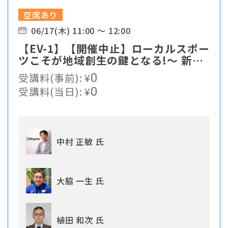
空席あり
06/17(木) 11:00 ～ 12:00
【EV-1】【開催中止】ローカルスポー
ツこそが地域創生の鍵となる!〜 新た
なスポーツソリューションの提案
受講料(事前):
¥
0
受講料(当日):
¥
0
中村 正敏 氏
大脇 一生 氏
植田 和次 氏