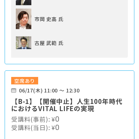
市岡 史高 氏
古屋 武範 氏
空席あり
06/17(木) 11:00 ～ 12:30
【B-1】【開催中止】人生100年時代
におけるVITAL LIFEの実現
受講料(事前):
¥
0
受講料(当日):
¥
0