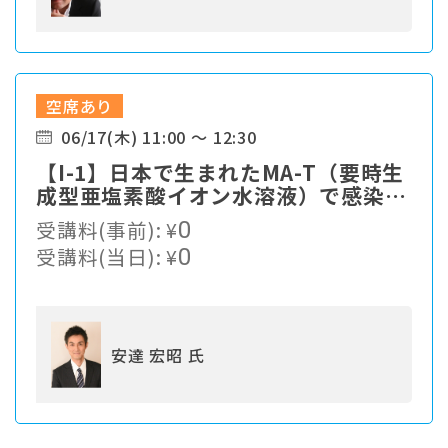
空席あり
06/17(木) 11:00 ～ 12:30
【I-1】⽇本で⽣まれたMA-T（要時⽣
成型亜塩素酸イオン⽔溶液）で感染症
対策
受講料(事前):
¥
0
受講料(当日):
¥
0
安達 宏昭 氏