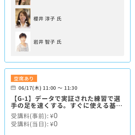
櫻井 淳子 氏
岩井 智子 氏
空席あり
06/17(木) 11:00 ～ 11:30
【G-1】データで実証された練習で選
手の足を速くする。すぐに使える基本
をお伝えします。
受講料(事前):
¥
0
受講料(当日):
¥
0