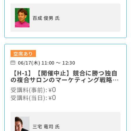
百成 俊男 氏
空席あり
06/17(木) 11:00 ～ 12:30
【H-1】【開催中止】競合に勝つ独自
の複合サロンのマーケティング戦略と
は？
受講料(事前):
¥
0
受講料(当日):
¥
0
三宅 竜司 氏