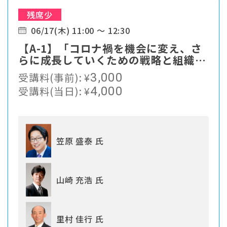
残席少
06/17(木) 11:00 ～ 12:30
【A-1】「コロナ禍を機会に変え、さ
らに成長していくための戦略と組織づ
くり」
受講料(事前):
¥
3,000
受講料(当日):
¥
4,000
笠原 盛泰 氏
山崎 充浩 氏
里村 佳行 氏