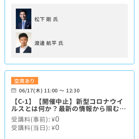
松下 剛 氏
渡邊 航平 氏
空席あり
06/17(木) 11:00 ～ 12:30
【C-1】【開催中止】新型コロナウイ
ルスとは何か？最新の情報から掴む対
策最前線
受講料(事前):
¥
0
受講料(当日):
¥
0