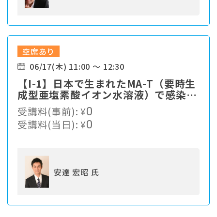
空席あり
06/17(木) 11:00 ～ 12:30
【I-1】⽇本で⽣まれたMA-T（要時⽣
成型亜塩素酸イオン⽔溶液）で感染症
対策
受講料(事前):
¥
0
受講料(当日):
¥
0
安達 宏昭 氏