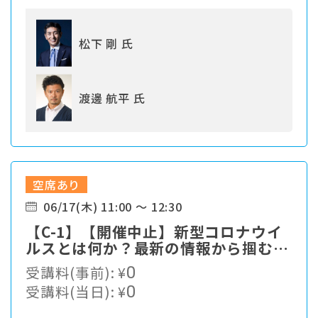
松下 剛 氏
渡邊 航平 氏
空席あり
06/17(木) 11:00 ～ 12:30
【C-1】【開催中止】新型コロナウイ
ルスとは何か？最新の情報から掴む対
策最前線
受講料(事前):
¥
0
受講料(当日):
¥
0