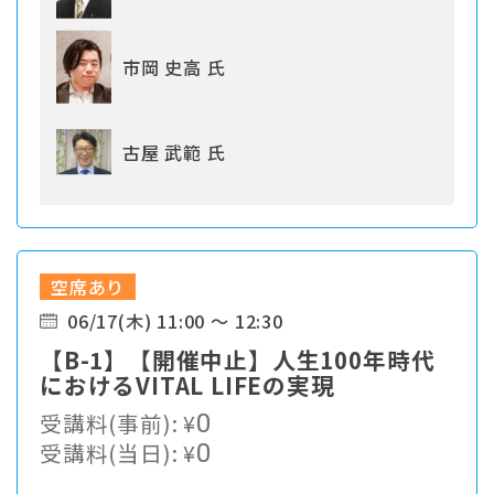
市岡 史高 氏
古屋 武範 氏
空席あり
06/17(木) 11:00 ～ 12:30
【B-1】【開催中止】人生100年時代
におけるVITAL LIFEの実現
受講料(事前):
¥
0
受講料(当日):
¥
0