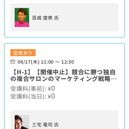
百成 俊男 氏
空席あり
06/17(木) 11:00 ～ 12:30
【H-1】【開催中止】競合に勝つ独自
の複合サロンのマーケティング戦略と
は？
受講料(事前):
¥
0
受講料(当日):
¥
0
三宅 竜司 氏