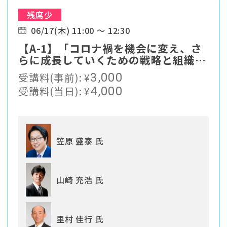
残席少
06/17(木) 11:00 ～ 12:30
【A-1】「コロナ禍を機会に変え、さ
らに成長していくための戦略と組織づ
くり」
受講料(事前):
¥
3,000
受講料(当日):
¥
4,000
笠原 盛泰 氏
山崎 充浩 氏
里村 佳行 氏