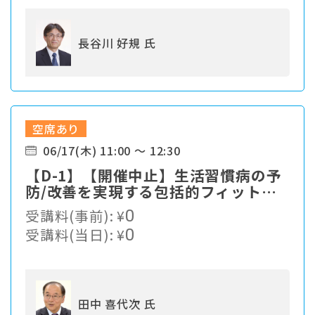
長谷川 好規 氏
空席あり
06/17(木) 11:00 ～ 12:30
【D-1】【開催中止】生活習慣病の予
防/改善を実現する包括的フィットネ
スプログラム
受講料(事前):
¥
0
受講料(当日):
¥
0
田中 喜代次 氏