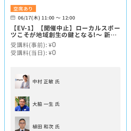
空席あり
06/17(木) 11:00 ～ 12:00
【EV-1】【開催中止】ローカルスポー
ツこそが地域創生の鍵となる!〜 新た
なスポーツソリューションの提案
受講料(事前):
¥
0
受講料(当日):
¥
0
中村 正敏 氏
大脇 一生 氏
植田 和次 氏