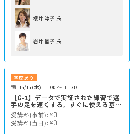
櫻井 淳子 氏
岩井 智子 氏
空席あり
06/17(木) 11:00 ～ 11:30
【G-1】データで実証された練習で選
手の足を速くする。すぐに使える基本
をお伝えします。
受講料(事前):
¥
0
受講料(当日):
¥
0