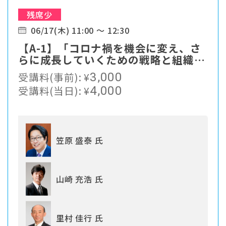
残席少
06/17(木) 11:00 ～ 12:30
【A-1】「コロナ禍を機会に変え、さ
らに成長していくための戦略と組織づ
くり」
受講料(事前):
¥
3,000
受講料(当日):
¥
4,000
笠原 盛泰 氏
山崎 充浩 氏
里村 佳行 氏