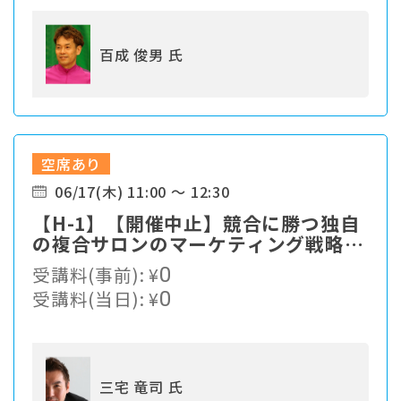
百成 俊男 氏
空席あり
06/17(木) 11:00 ～ 12:30
【H-1】【開催中止】競合に勝つ独自
の複合サロンのマーケティング戦略と
は？
受講料(事前):
¥
0
受講料(当日):
¥
0
三宅 竜司 氏