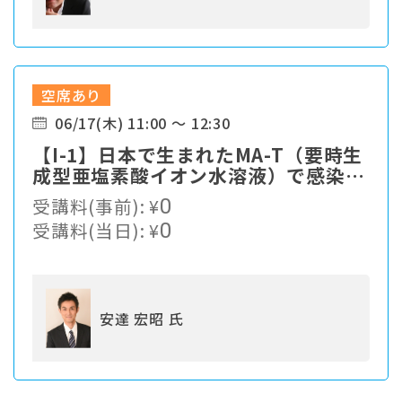
空席あり
06/17(木) 11:00 ～ 12:30
【I-1】⽇本で⽣まれたMA-T（要時⽣
成型亜塩素酸イオン⽔溶液）で感染症
対策
受講料(事前):
¥
0
受講料(当日):
¥
0
安達 宏昭 氏