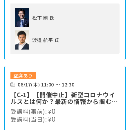
松下 剛 氏
渡邊 航平 氏
空席あり
06/17(木) 11:00 ～ 12:30
【C-1】【開催中止】新型コロナウイ
ルスとは何か？最新の情報から掴む対
策最前線
受講料(事前):
¥
0
受講料(当日):
¥
0