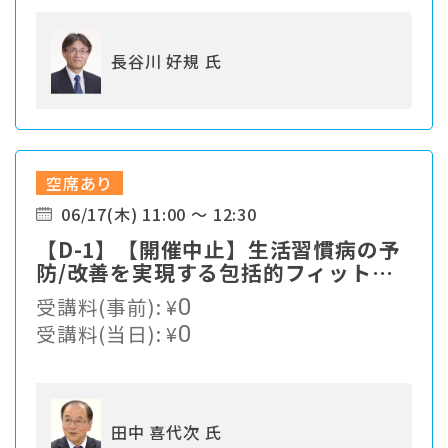
長谷川 好規 氏
空席あり
06/17(木) 11:00 ～ 12:30
【D-1】【開催中止】生活習慣病の予
防/改善を実現する包括的フィットネ
スプログラム
受講料(事前):
¥
0
受講料(当日):
¥
0
田中 喜代次 氏