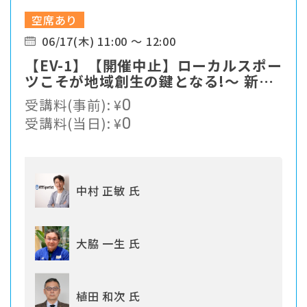
空席あり
06/17(木) 11:00 ～ 12:00
【EV-1】【開催中止】ローカルスポー
ツこそが地域創生の鍵となる!〜 新た
なスポーツソリューションの提案
受講料(事前):
¥
0
受講料(当日):
¥
0
中村 正敏 氏
大脇 一生 氏
植田 和次 氏