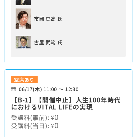
市岡 史高 氏
古屋 武範 氏
空席あり
06/17(木) 11:00 ～ 12:30
【B-1】【開催中止】人生100年時代
におけるVITAL LIFEの実現
受講料(事前):
¥
0
受講料(当日):
¥
0