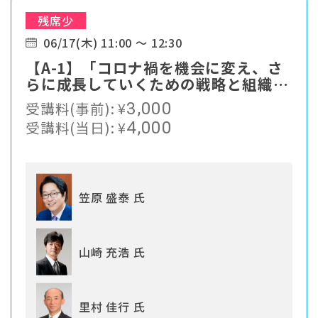
残席少
06/17(木) 11:00 ～ 12:30
【A-1】「コロナ禍を機会に変え、さ
らに成長していくための戦略と組織づ
くり」
受講料(事前):
¥
3,000
受講料(当日):
¥
4,000
笠原 盛泰 氏
山崎 充浩 氏
里村 佳行 氏