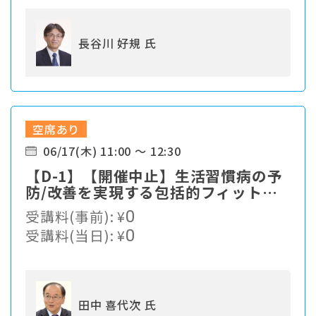
長谷川 好規 氏
空席あり
06/17(木) 11:00 ～ 12:30
【D-1】【開催中止】生活習慣病の予
防/改善を実現する包括的フィットネ
スプログラム
受講料(事前):
¥
0
受講料(当日):
¥
0
田中 喜代次 氏