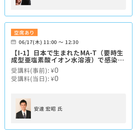
空席あり
06/17(木) 11:00 ～ 12:30
【I-1】⽇本で⽣まれたMA-T（要時⽣
成型亜塩素酸イオン⽔溶液）で感染症
対策
受講料(事前):
¥
0
受講料(当日):
¥
0
安達 宏昭 氏