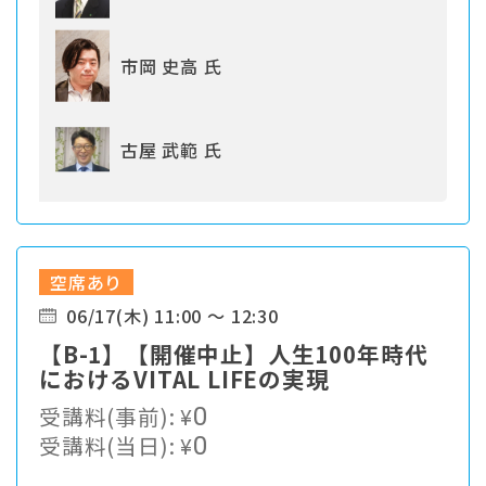
市岡 史高 氏
古屋 武範 氏
空席あり
06/17(木) 11:00 ～ 12:30
【B-1】【開催中止】人生100年時代
におけるVITAL LIFEの実現
受講料(事前):
¥
0
受講料(当日):
¥
0