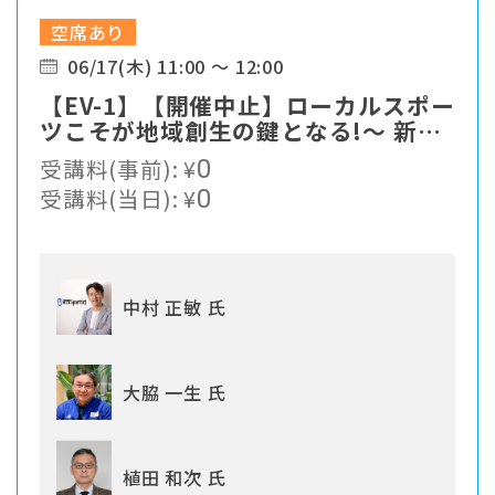
空席あり
06/17(木) 11:00 ～ 12:00
【EV-1】【開催中止】ローカルスポー
ツこそが地域創生の鍵となる!〜 新た
なスポーツソリューションの提案
受講料(事前):
¥
0
受講料(当日):
¥
0
中村 正敏 氏
大脇 一生 氏
植田 和次 氏