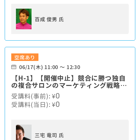
百成 俊男 氏
空席あり
06/17(木) 11:00 ～ 12:30
【H-1】【開催中止】競合に勝つ独自
の複合サロンのマーケティング戦略と
は？
受講料(事前):
¥
0
受講料(当日):
¥
0
三宅 竜司 氏