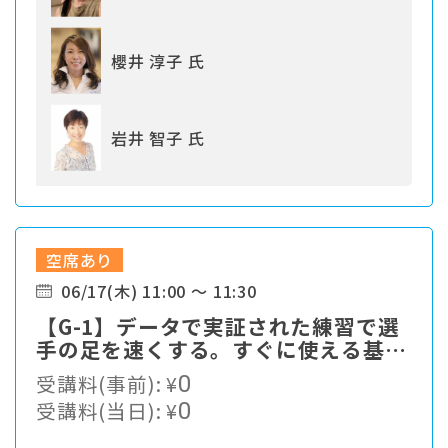
櫻井 淳子 氏
岩井 智子 氏
空席あり
06/17(木) 11:00 ～ 11:30
【G-1】データで実証された練習で選
手の足を速くする。すぐに使える基本
をお伝えします。
受講料(事前):
¥
0
受講料(当日):
¥
0