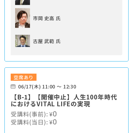
市岡 史高 氏
古屋 武範 氏
空席あり
06/17(木) 11:00 ～ 12:30
【B-1】【開催中止】人生100年時代
におけるVITAL LIFEの実現
受講料(事前):
¥
0
受講料(当日):
¥
0