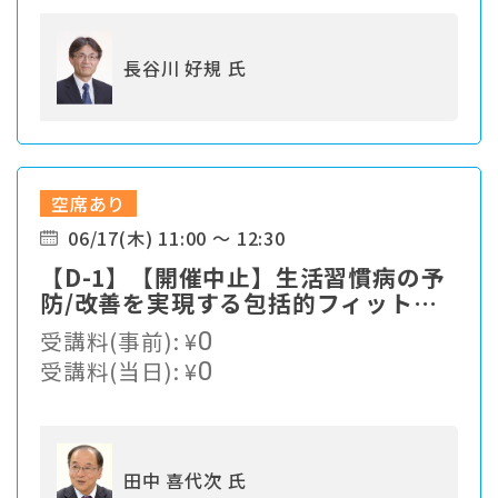
長谷川 好規 氏
空席あり
06/17(木) 11:00 ～ 12:30
【D-1】【開催中止】生活習慣病の予
防/改善を実現する包括的フィットネ
スプログラム
受講料(事前):
¥
0
受講料(当日):
¥
0
田中 喜代次 氏