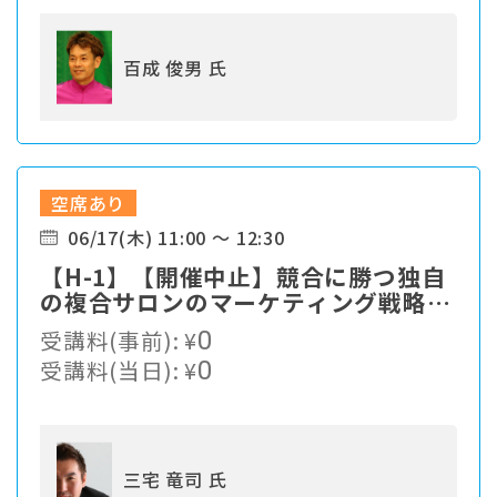
百成 俊男 氏
空席あり
06/17(木) 11:00 ～ 12:30
【H-1】【開催中止】競合に勝つ独自
の複合サロンのマーケティング戦略と
は？
受講料(事前):
¥
0
受講料(当日):
¥
0
三宅 竜司 氏