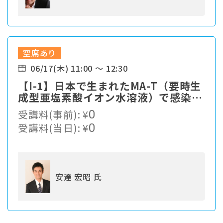
空席あり
06/17(木) 11:00 ～ 12:30
【I-1】⽇本で⽣まれたMA-T（要時⽣
成型亜塩素酸イオン⽔溶液）で感染症
対策
受講料(事前):
¥
0
受講料(当日):
¥
0
安達 宏昭 氏