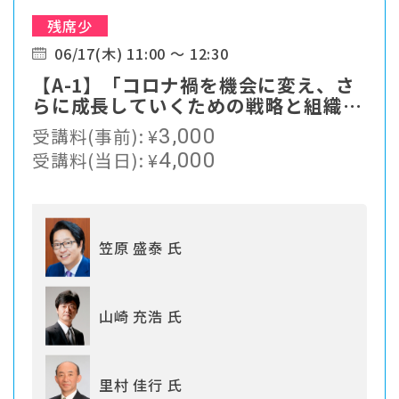
残席少
06/17(木) 11:00 ～ 12:30
【A-1】「コロナ禍を機会に変え、さ
らに成長していくための戦略と組織づ
くり」
受講料(事前):
¥
3,000
受講料(当日):
¥
4,000
笠原 盛泰 氏
山崎 充浩 氏
里村 佳行 氏