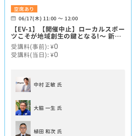
空席あり
06/17(木) 11:00 ～ 12:00
【EV-1】【開催中止】ローカルスポー
ツこそが地域創生の鍵となる!〜 新た
なスポーツソリューションの提案
受講料(事前):
¥
0
受講料(当日):
¥
0
中村 正敏 氏
大脇 一生 氏
植田 和次 氏