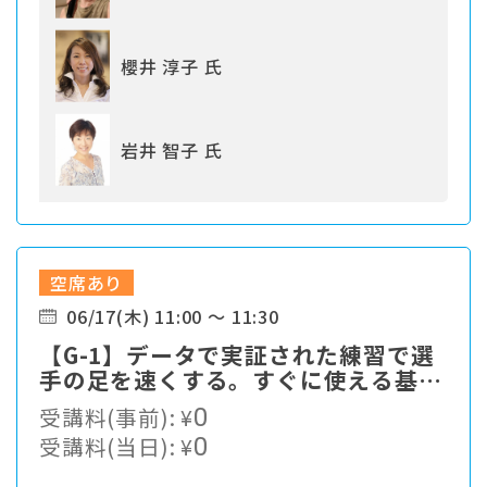
櫻井 淳子 氏
岩井 智子 氏
空席あり
06/17(木) 11:00 ～ 11:30
【G-1】データで実証された練習で選
手の足を速くする。すぐに使える基本
をお伝えします。
受講料(事前):
¥
0
受講料(当日):
¥
0