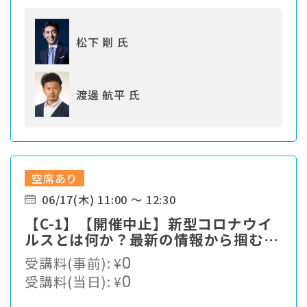
松下 剛 氏
渡邊 航平 氏
空席あり
06/17(木) 11:00 ～ 12:30
【C-1】【開催中止】新型コロナウイ
ルスとは何か？最新の情報から掴む対
策最前線
受講料(事前):
¥
0
受講料(当日):
¥
0