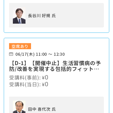
長谷川 好規 氏
空席あり
06/17(木) 11:00 ～ 12:30
【D-1】【開催中止】生活習慣病の予
防/改善を実現する包括的フィットネ
スプログラム
受講料(事前):
¥
0
受講料(当日):
¥
0
田中 喜代次 氏