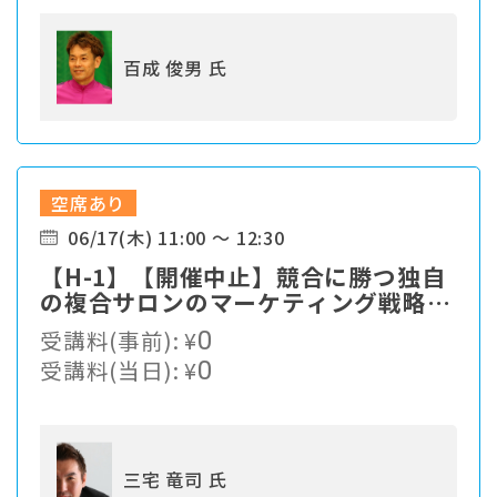
百成 俊男 氏
空席あり
06/17(木) 11:00 ～ 12:30
【H-1】【開催中止】競合に勝つ独自
の複合サロンのマーケティング戦略と
は？
受講料(事前):
¥
0
受講料(当日):
¥
0
三宅 竜司 氏