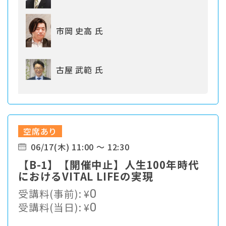
市岡 史高 氏
古屋 武範 氏
空席あり
06/17(木) 11:00 ～ 12:30
【B-1】【開催中止】人生100年時代
におけるVITAL LIFEの実現
受講料(事前):
¥
0
受講料(当日):
¥
0