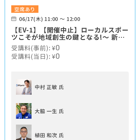
空席あり
06/17(木) 11:00 ～ 12:00
【EV-1】【開催中止】ローカルスポー
ツこそが地域創生の鍵となる!〜 新た
なスポーツソリューションの提案
受講料(事前):
¥
0
受講料(当日):
¥
0
中村 正敏 氏
大脇 一生 氏
植田 和次 氏