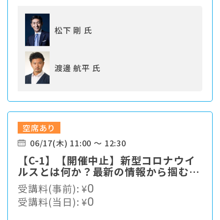
松下 剛 氏
渡邊 航平 氏
空席あり
06/17(木) 11:00 ～ 12:30
【C-1】【開催中止】新型コロナウイ
ルスとは何か？最新の情報から掴む対
策最前線
受講料(事前):
¥
0
受講料(当日):
¥
0