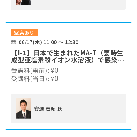
空席あり
06/17(木) 11:00 ～ 12:30
【I-1】⽇本で⽣まれたMA-T（要時⽣
成型亜塩素酸イオン⽔溶液）で感染症
対策
受講料(事前):
¥
0
受講料(当日):
¥
0
安達 宏昭 氏