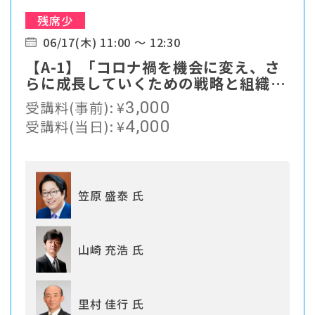
残席少
06/17(木) 11:00 ～ 12:30
【A-1】「コロナ禍を機会に変え、さ
らに成長していくための戦略と組織づ
くり」
受講料(事前):
¥
3,000
受講料(当日):
¥
4,000
笠原 盛泰 氏
山崎 充浩 氏
里村 佳行 氏