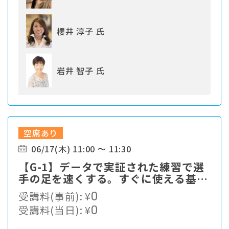
櫻井 淳子 氏
岩井 智子 氏
空席あり
06/17(木) 11:00 ～ 11:30
【G-1】データで実証された練習で選
手の足を速くする。すぐに使える基本
をお伝えします。
受講料(事前):
¥
0
受講料(当日):
¥
0