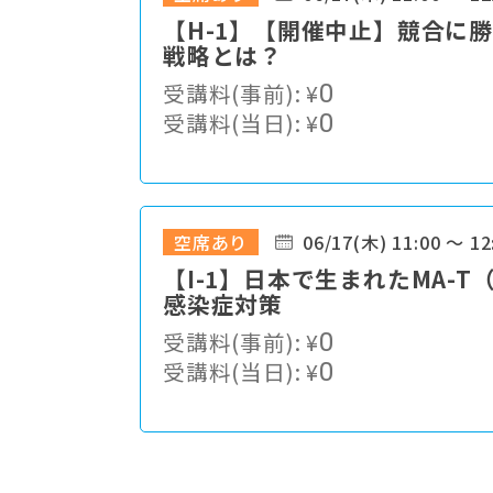
【H-1】【開催中止】競合に
戦略とは？
受講料(事前):
¥
0
受講料(当日):
¥
0
空席あり
06/17(木) 11:00 ～ 12
【I-1】⽇本で⽣まれたMA-
感染症対策
受講料(事前):
¥
0
受講料(当日):
¥
0