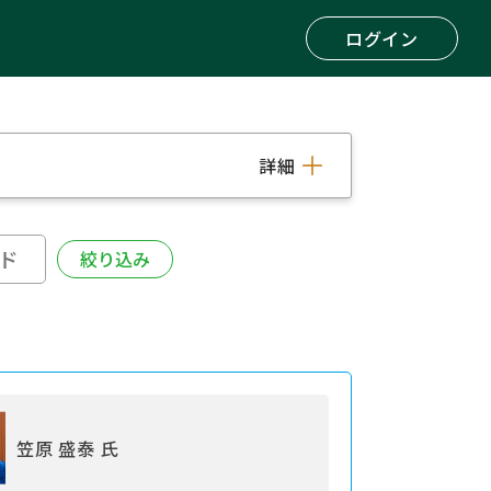
ログイン
詳細
笠原 盛泰 氏