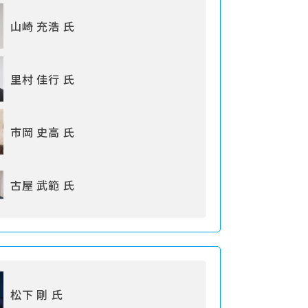
山崎 充浩 氏
里村 佳行 氏
市岡 史高 氏
古屋 武範 氏
松下 剛 氏