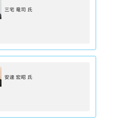
三宅 竜司 氏
安達 宏昭 氏