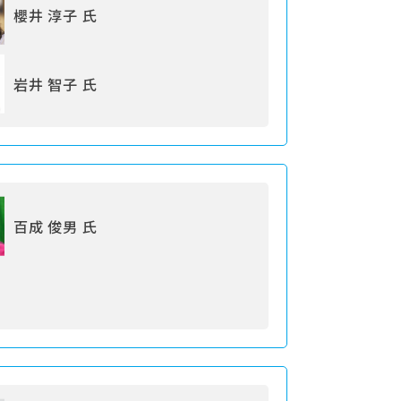
櫻井 淳子 氏
岩井 智子 氏
百成 俊男 氏