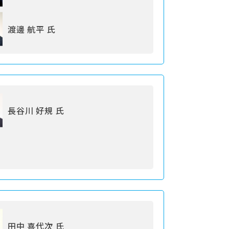
渡邊 航平 氏
長谷川 好規 氏
田中 喜代次 氏