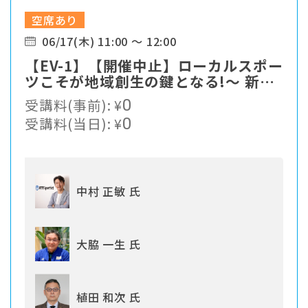
空席あり
06/17(木) 11:00 ～ 12:00
【EV-1】【開催中止】ローカルスポー
ツこそが地域創生の鍵となる!〜 新た
なスポーツソリューションの提案
受講料(事前):
¥
0
受講料(当日):
¥
0
中村 正敏 氏
大脇 一生 氏
植田 和次 氏