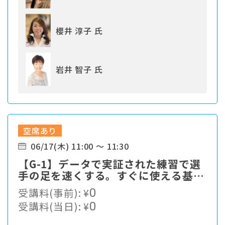
櫻井 淳子 氏
岩井 智子 氏
空席あり
06/17(木) 11:00 ～ 11:30
【G-1】データで実証された練習で選
手の足を速くする。すぐに使える基本
をお伝えします。
受講料(事前):
¥
0
受講料(当日):
¥
0