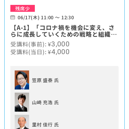
残席少
06/17(木) 11:00 ～ 12:30
【A-1】「コロナ禍を機会に変え、さ
らに成長していくための戦略と組織づ
くり」
受講料(事前):
¥
3,000
受講料(当日):
¥
4,000
笠原 盛泰 氏
山崎 充浩 氏
里村 佳行 氏