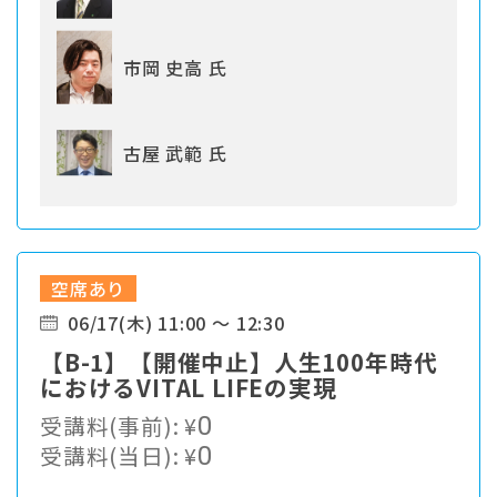
市岡 史高 氏
古屋 武範 氏
空席あり
06/17(木) 11:00 ～ 12:30
【B-1】【開催中止】人生100年時代
におけるVITAL LIFEの実現
受講料(事前):
¥
0
受講料(当日):
¥
0