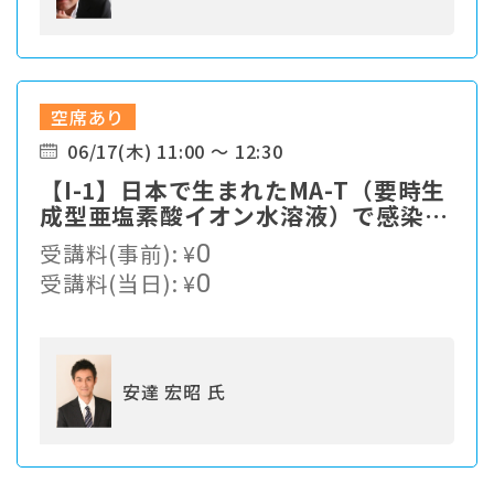
空席あり
06/17(木) 11:00 ～ 12:30
【I-1】⽇本で⽣まれたMA-T（要時⽣
成型亜塩素酸イオン⽔溶液）で感染症
対策
受講料(事前):
¥
0
受講料(当日):
¥
0
安達 宏昭 氏