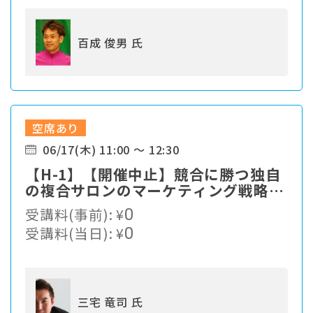
百成 俊男 氏
空席あり
06/17(木) 11:00 ～ 12:30
【H-1】【開催中止】競合に勝つ独自
の複合サロンのマーケティング戦略と
は？
受講料(事前):
¥
0
受講料(当日):
¥
0
三宅 竜司 氏