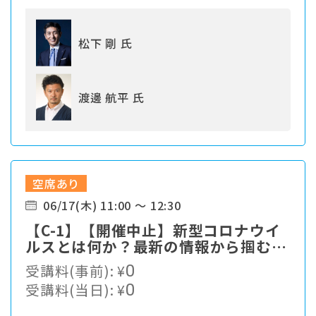
松下 剛 氏
渡邊 航平 氏
空席あり
06/17(木) 11:00 ～ 12:30
【C-1】【開催中止】新型コロナウイ
ルスとは何か？最新の情報から掴む対
策最前線
受講料(事前):
¥
0
受講料(当日):
¥
0