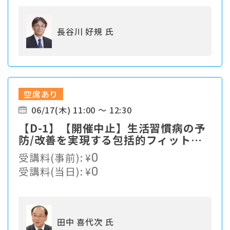
長谷川 好規 氏
空席あり
06/17(木) 11:00 ～ 12:30
【D-1】【開催中止】生活習慣病の予
防/改善を実現する包括的フィットネ
スプログラム
受講料(事前):
¥
0
受講料(当日):
¥
0
田中 喜代次 氏