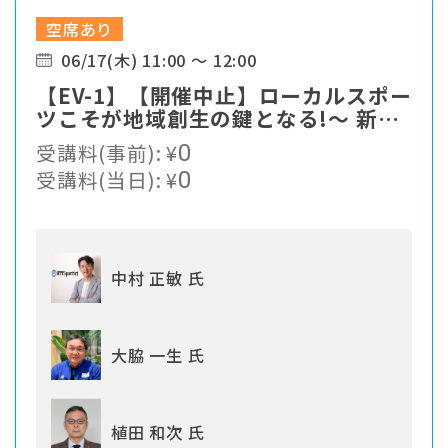
空席あり
06/17(木) 11:00 ～ 12:00
【EV-1】【開催中止】ローカルスポー
ツこそが地域創生の鍵となる!〜 新た
なスポーツソリューションの提案
受講料(事前):
¥
0
受講料(当日):
¥
0
中村 正敏 氏
大脇 一生 氏
植田 和次 氏