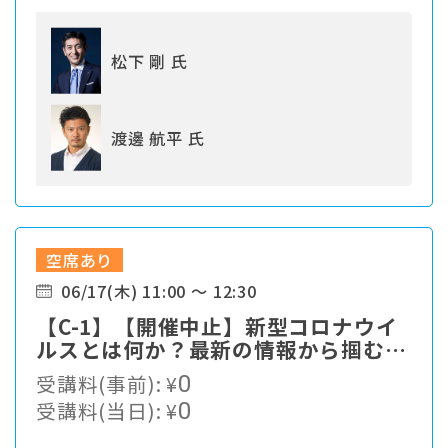
松下 剛 氏
渡邊 航平 氏
空席あり
06/17(木) 11:00 ～ 12:30
【C-1】【開催中止】新型コロナウイ
ルスとは何か？最新の情報から掴む対
策最前線
受講料(事前):
¥
0
受講料(当日):
¥
0