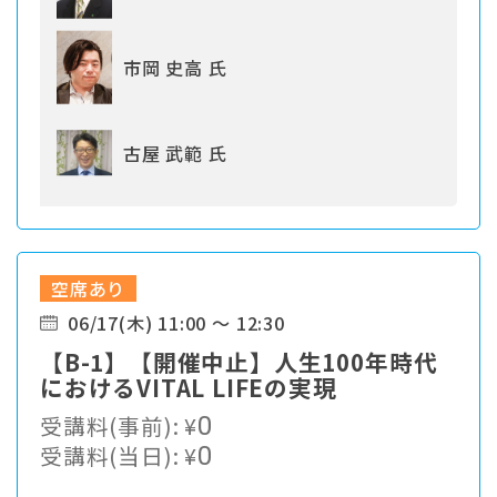
市岡 史高 氏
古屋 武範 氏
空席あり
06/17(木) 11:00 ～ 12:30
【B-1】【開催中止】人生100年時代
におけるVITAL LIFEの実現
受講料(事前):
¥
0
受講料(当日):
¥
0