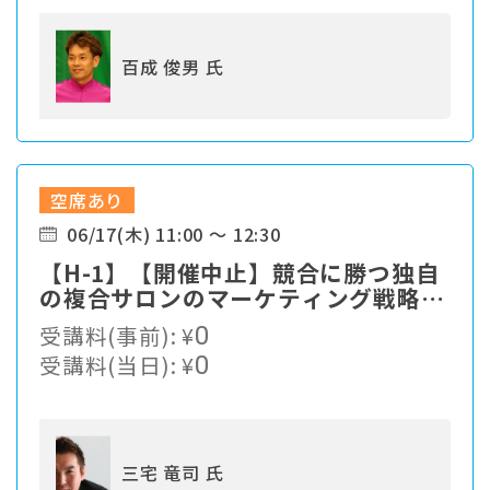
百成 俊男 氏
空席あり
06/17(木) 11:00 ～ 12:30
【H-1】【開催中止】競合に勝つ独自
の複合サロンのマーケティング戦略と
は？
受講料(事前):
¥
0
受講料(当日):
¥
0
三宅 竜司 氏