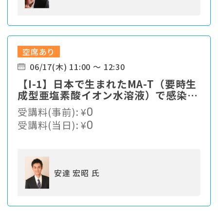
空席あり
06/17(木) 11:00 ～ 12:30
【I-1】⽇本で⽣まれたMA-T（要時⽣
成型亜塩素酸イオン⽔溶液）で感染症
対策
受講料(事前):
¥
0
受講料(当日):
¥
0
安達 宏昭 氏