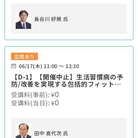
長谷川 好規 氏
空席あり
06/17(木) 11:00 ～ 12:30
【D-1】【開催中止】生活習慣病の予
防/改善を実現する包括的フィットネ
スプログラム
受講料(事前):
¥
0
受講料(当日):
¥
0
田中 喜代次 氏