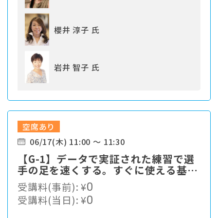
櫻井 淳子 氏
岩井 智子 氏
空席あり
06/17(木) 11:00 ～ 11:30
【G-1】データで実証された練習で選
手の足を速くする。すぐに使える基本
をお伝えします。
受講料(事前):
¥
0
受講料(当日):
¥
0