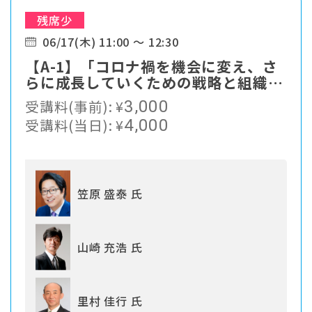
残席少
06/17(木) 11:00 ～ 12:30
【A-1】「コロナ禍を機会に変え、さ
らに成長していくための戦略と組織づ
くり」
受講料(事前):
¥
3,000
受講料(当日):
¥
4,000
笠原 盛泰 氏
山崎 充浩 氏
里村 佳行 氏