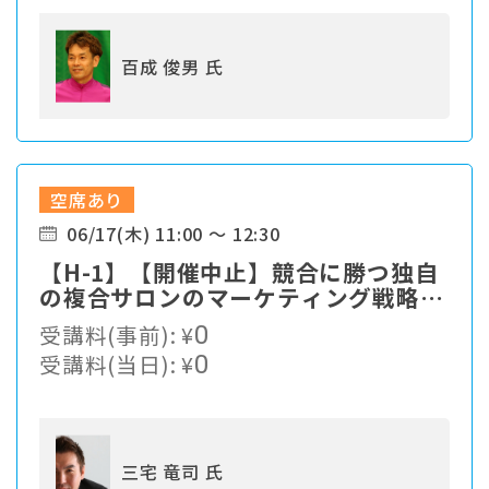
百成 俊男 氏
空席あり
06/17(木) 11:00 ～ 12:30
【H-1】【開催中止】競合に勝つ独自
の複合サロンのマーケティング戦略と
は？
受講料(事前):
¥
0
受講料(当日):
¥
0
三宅 竜司 氏