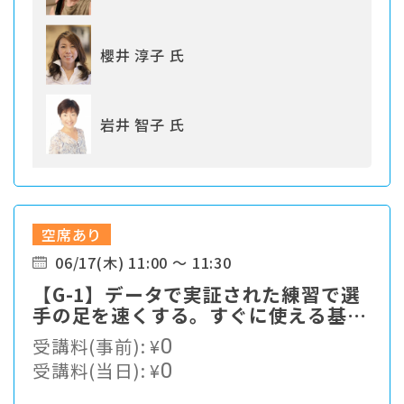
櫻井 淳子 氏
岩井 智子 氏
空席あり
06/17(木) 11:00 ～ 11:30
【G-1】データで実証された練習で選
手の足を速くする。すぐに使える基本
をお伝えします。
受講料(事前):
¥
0
受講料(当日):
¥
0