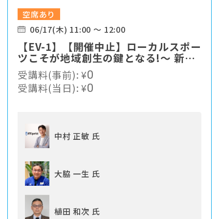
空席あり
06/17(木) 11:00 ～ 12:00
【EV-1】【開催中止】ローカルスポー
ツこそが地域創生の鍵となる!〜 新た
なスポーツソリューションの提案
受講料(事前):
¥
0
受講料(当日):
¥
0
中村 正敏 氏
大脇 一生 氏
植田 和次 氏