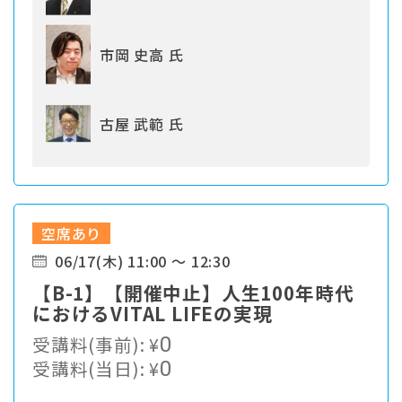
市岡 史高 氏
古屋 武範 氏
空席あり
06/17(木) 11:00 ～ 12:30
【B-1】【開催中止】人生100年時代
におけるVITAL LIFEの実現
受講料(事前):
¥
0
受講料(当日):
¥
0