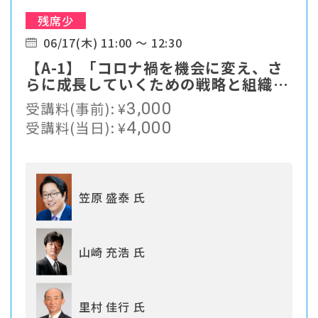
残席少
06/17(木) 11:00 ～ 12:30
【A-1】「コロナ禍を機会に変え、さ
らに成長していくための戦略と組織づ
くり」
受講料(事前):
¥
3,000
受講料(当日):
¥
4,000
笠原 盛泰 氏
山崎 充浩 氏
里村 佳行 氏