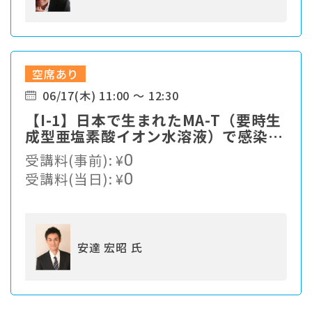
空席あり
06/17(木) 11:00 ～ 12:30
【I-1】⽇本で⽣まれたMA-T（要時⽣
成型亜塩素酸イオン⽔溶液）で感染症
対策
受講料(事前):
¥
0
受講料(当日):
¥
0
安達 宏昭 氏