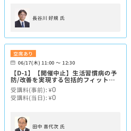
長谷川 好規 氏
空席あり
06/17(木) 11:00 ～ 12:30
【D-1】【開催中止】生活習慣病の予
防/改善を実現する包括的フィットネ
スプログラム
受講料(事前):
¥
0
受講料(当日):
¥
0
田中 喜代次 氏