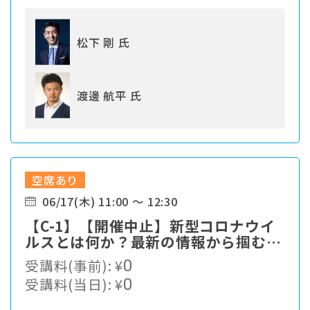
松下 剛 氏
渡邊 航平 氏
空席あり
06/17(木) 11:00 ～ 12:30
【C-1】【開催中止】新型コロナウイ
ルスとは何か？最新の情報から掴む対
策最前線
受講料(事前):
¥
0
受講料(当日):
¥
0