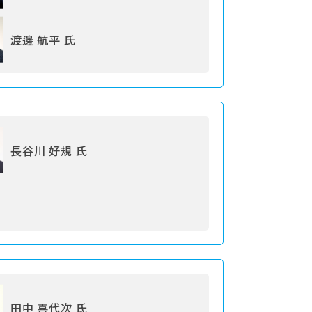
渡邊 航平 氏
長谷川 好規 氏
田中 喜代次 氏