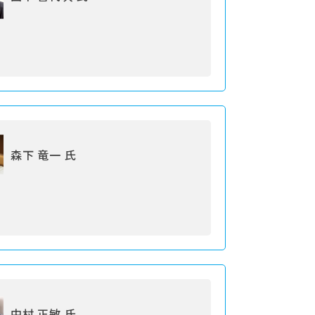
森下 竜一 氏
中村 正敏 氏