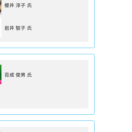
櫻井 淳子 氏
岩井 智子 氏
百成 俊男 氏