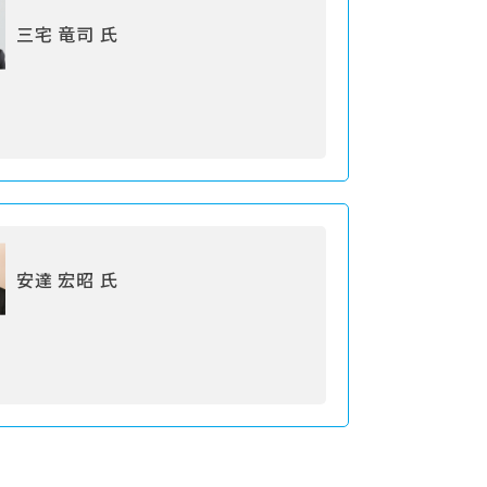
三宅 竜司 氏
安達 宏昭 氏