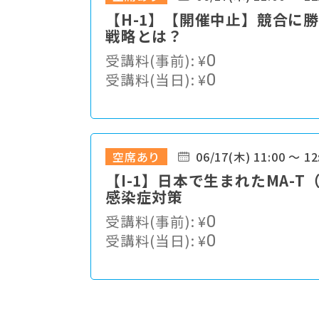
【H-1】【開催中止】競合に
戦略とは？
受講料(事前):
¥
0
受講料(当日):
¥
0
空席あり
06/17(木) 11:00 ～ 12
【I-1】⽇本で⽣まれたMA-
感染症対策
受講料(事前):
¥
0
受講料(当日):
¥
0