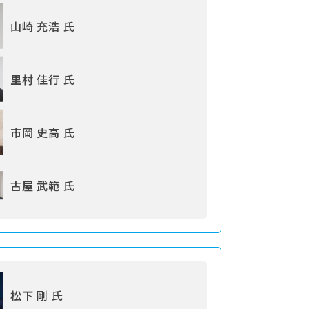
山崎 充浩 氏
里村 佳行 氏
市岡 史高 氏
古屋 武範 氏
松下 剛 氏