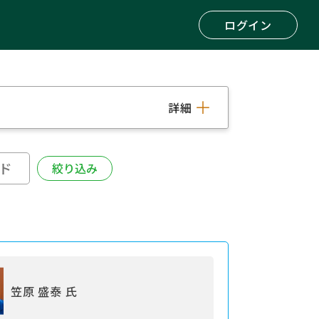
ログイン
詳細
笠原 盛泰 氏