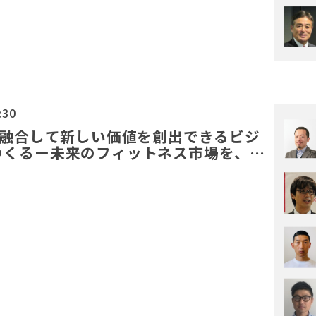
:30
を融合して新しい価値を創出できるビジ
つくるー未来のフィットネス市場を、み
ものにするために」