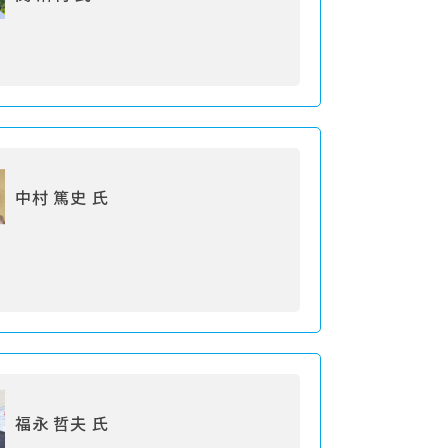
中村 篤史 氏
福永 哲夫 氏