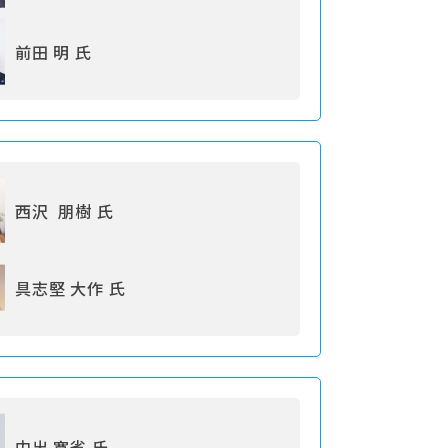
前田 明 氏
西沢 朋樹 氏
具志堅 大作 氏
中出 寛省 氏