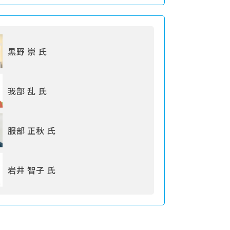
黒野 崇 氏
我部 乱 氏
服部 正秋 氏
岩井 智子 氏