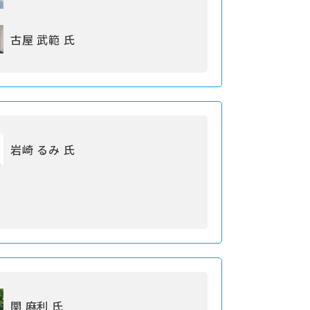
古屋 武範 氏
岩崎 るみ 氏
関 麻利 氏