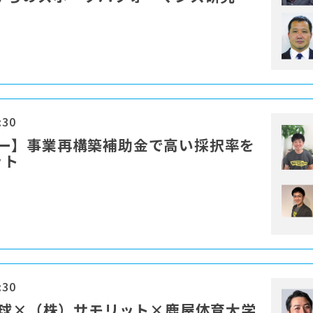
:30
セミナー】事業再構築補助金で高い採択率を
ット
:30
野球×（株）サモリット×鹿屋体育大学