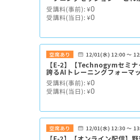
語る
受講料(事前):
¥
0
受講料(当日):
¥
0
空席あり
12/01(水) 12:00 ～ 12
【E-2】【Technogym
誇るAIトレーニングフォーマ
受講料(事前):
¥
0
受講料(当日):
¥
0
空席あり
12/01(水) 12:30 ～ 13
【F-2】【オンライン配信】