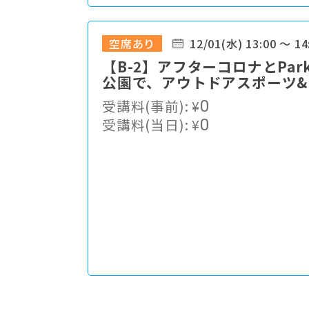
空席あり
12/01(水) 13:00 ～ 14
【B-2】アフターコロナとPar
公園で、アウトドアスポーツ
受講料(事前):
¥
0
受講料(当日):
¥
0