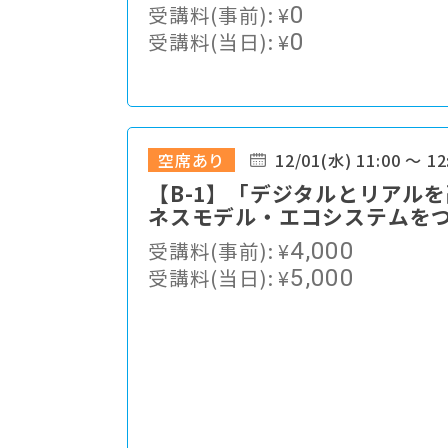
域スポーツ振興の展望
受講料(事前):
¥
0
受講料(当日):
¥
0
空席あり
12/01(水) 11:00 ～ 12
【B-1】「デジタルとリアル
ネスモデル・エコシステムを
んなで、もっと明るく楽しい
受講料(事前):
¥
4,000
受講料(当日):
¥
5,000