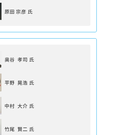
原田 宗彦 氏
奥谷 孝司 氏
平野 晃浩 氏
中村 大介 氏
竹尾 賢二 氏