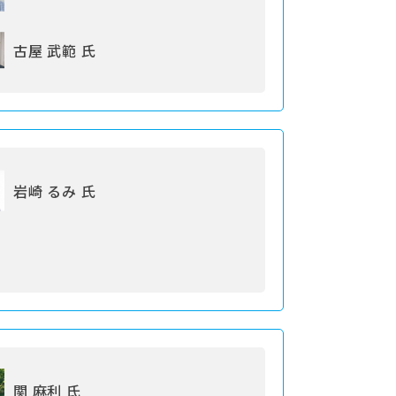
古屋 武範 氏
岩崎 るみ 氏
関 麻利 氏