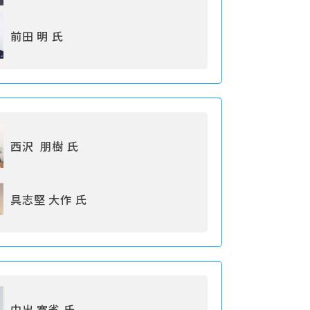
前田 明 氏
西沢 朋樹 氏
具志堅 大作 氏
中出 寛省 氏