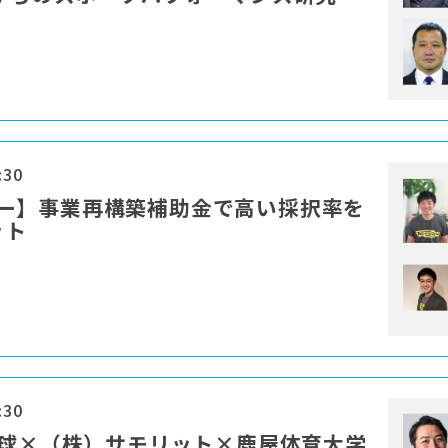
:30
セミナー】事業再構築補助金で高い採択率を
ット
:30
野球×（株）サモリット×鹿屋体育大学