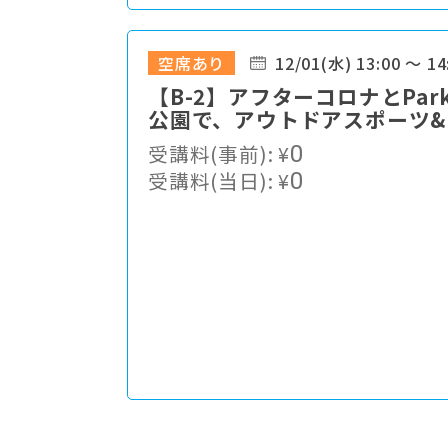
空席あり
12/01(水) 13:00 ～ 14
【B-2】アフターコロナとPar
公園で、アウトドアスポーツ
受講料(事前):
¥
0
受講料(当日):
¥
0