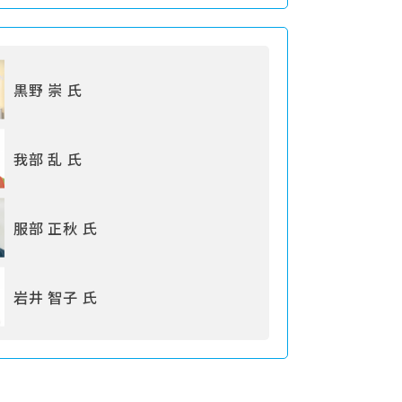
黒野 崇 氏
我部 乱 氏
服部 正秋 氏
岩井 智子 氏