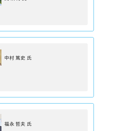
中村 篤史 氏
福永 哲夫 氏