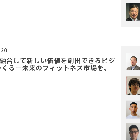
:30
を融合して新しい価値を創出できるビジ
つくるー未来のフィットネス市場を、み
ものにするために」