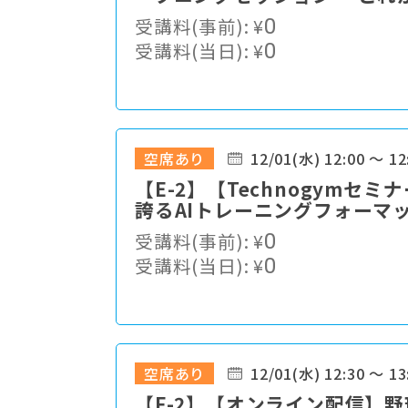
語る
受講料(事前):
¥
0
受講料(当日):
¥
0
空席あり
12/01(水) 12:00 ～ 12
【E-2】【Technogym
誇るAIトレーニングフォーマ
受講料(事前):
¥
0
受講料(当日):
¥
0
空席あり
12/01(水) 12:30 ～ 13
【F-2】【オンライン配信】