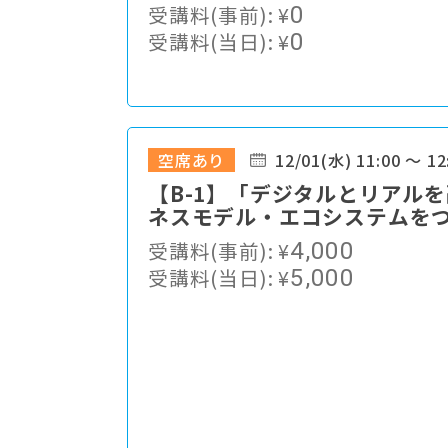
域スポーツ振興の展望
受講料(事前):
¥
0
受講料(当日):
¥
0
空席あり
12/01(水) 11:00 ～ 12
【B-1】「デジタルとリアル
ネスモデル・エコシステムを
んなで、もっと明るく楽しい
受講料(事前):
¥
4,000
受講料(当日):
¥
5,000