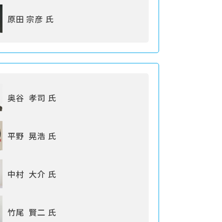
原田 宗彦 氏
奥谷 孝司 氏
平野 晃浩 氏
中村 大介 氏
竹尾 賢二 氏