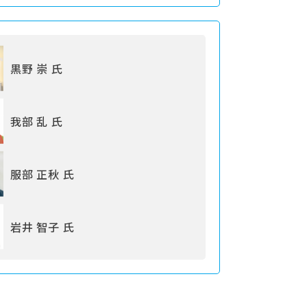
黒野 崇 氏
我部 乱 氏
服部 正秋 氏
岩井 智子 氏