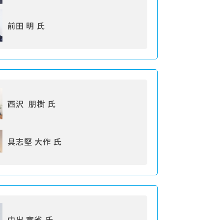
前田 明 氏
西沢 朋樹 氏
具志堅 大作 氏
中出 寛省 氏