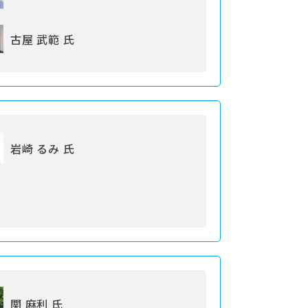
古屋 武範 氏
岩崎 るみ 氏
関 麻利 氏