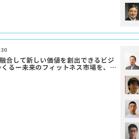
:30
を融合して新しい価値を創出できるビジ
つくるー未来のフィットネス市場を、み
ものにするために」