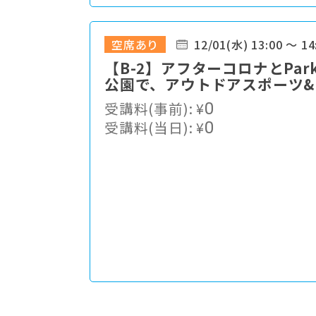
空席あり
12/01(水) 13:00 ～ 14
【B-2】アフターコロナとPar
公園で、アウトドアスポーツ
受講料(事前):
¥
0
受講料(当日):
¥
0