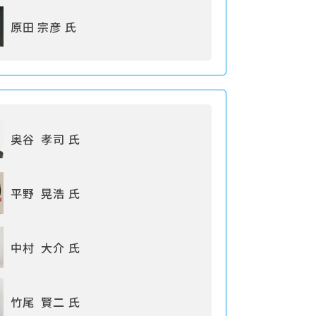
原田 宗彦 氏
奥谷 孝司 氏
平野 晃浩 氏
中村 大介 氏
竹尾 賢二 氏