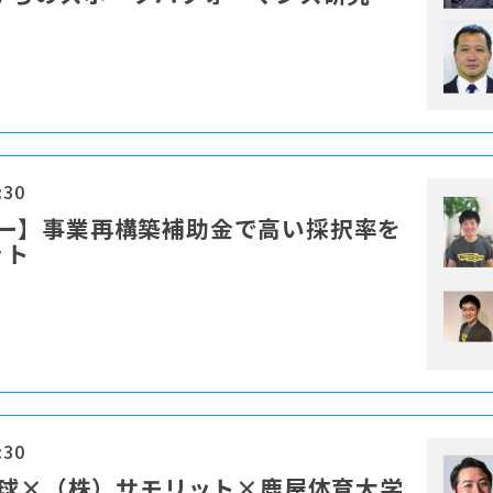
:30
セミナー】事業再構築補助金で高い採択率を
ット
:30
野球×（株）サモリット×鹿屋体育大学