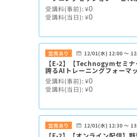
語る
受講料(事前):
¥
0
受講料(当日):
¥
0
空席あり
12/01(水) 12:00 ～ 12
【E-2】【Technogym
誇るAIトレーニングフォーマ
受講料(事前):
¥
0
受講料(当日):
¥
0
空席あり
12/01(水) 12:30 ～ 13
【F-2】【オンライン配信】