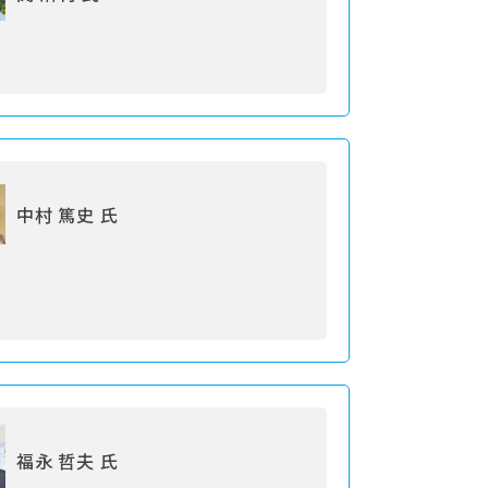
中村 篤史 氏
福永 哲夫 氏