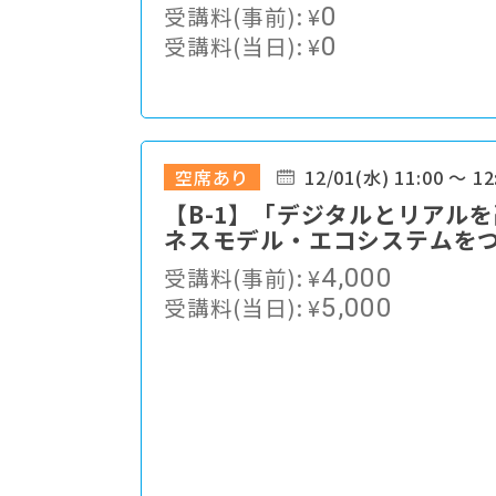
域スポーツ振興の展望
受講料(事前):
¥
0
受講料(当日):
¥
0
空席あり
12/01(水) 11:00 ～ 12
【B-1】「デジタルとリアル
ネスモデル・エコシステムを
んなで、もっと明るく楽しい
受講料(事前):
¥
4,000
受講料(当日):
¥
5,000