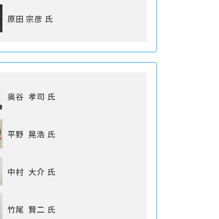
原田 宗彦 氏
奥谷 孝司 氏
平野 晃浩 氏
中村 大介 氏
竹尾 賢二 氏