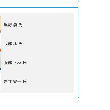
黒野 崇 氏
我部 乱 氏
服部 正秋 氏
岩井 智子 氏