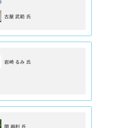
古屋 武範 氏
岩崎 るみ 氏
関 麻利 氏