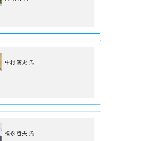
中村 篤史 氏
福永 哲夫 氏