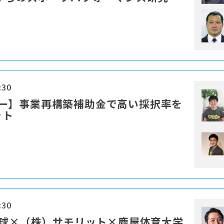
:30
セミナー】事業再構築補助金で高い採択率を
ット
:30
野球×（株）サモリット×鹿屋体育大学