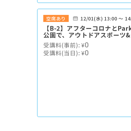
空席あり
12/01(水) 13:00 ～ 14
【B-2】アフターコロナとPar
公園で、アウトドアスポーツ
受講料(事前):
¥
0
受講料(当日):
¥
0