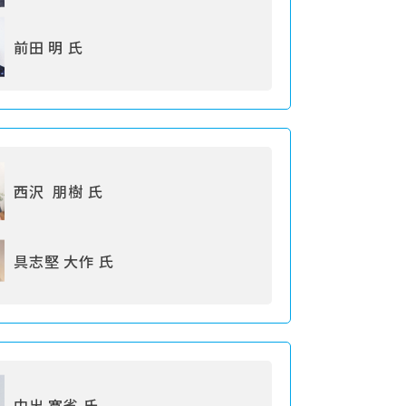
前田 明 氏
西沢 朋樹 氏
具志堅 大作 氏
中出 寛省 氏