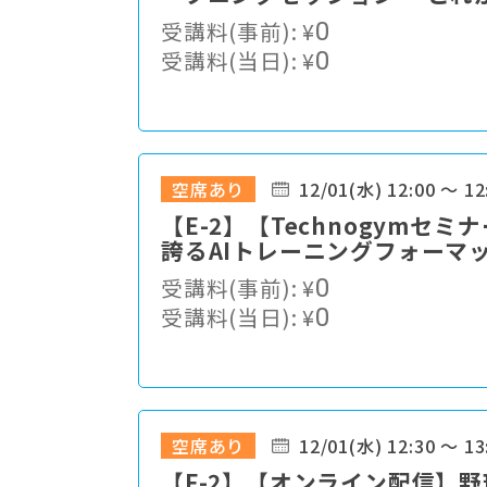
語る
受講料(事前):
¥
0
受講料(当日):
¥
0
空席あり
12/01(水) 12:00 ～ 12
【E-2】【Technogym
誇るAIトレーニングフォーマ
受講料(事前):
¥
0
受講料(当日):
¥
0
空席あり
12/01(水) 12:30 ～ 13
【F-2】【オンライン配信】