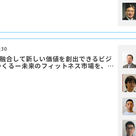
:30
を融合して新しい価値を創出できるビジ
つくるー未来のフィットネス市場を、み
ものにするために」