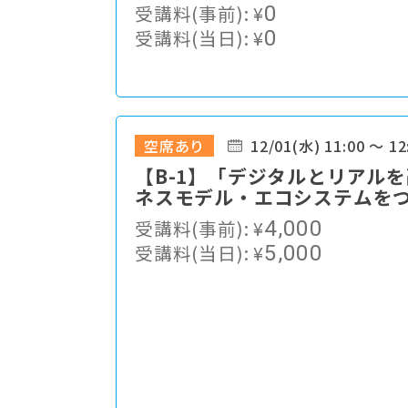
域スポーツ振興の展望
受講料(事前):
¥
0
受講料(当日):
¥
0
空席あり
12/01(水) 11:00 ～ 12
【B-1】「デジタルとリアル
ネスモデル・エコシステムを
んなで、もっと明るく楽しい
受講料(事前):
¥
4,000
受講料(当日):
¥
5,000