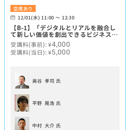
空席あり
12/01(水) 11:00 ～ 12:30
【B-1】「デジタルとリアルを融合し
て新しい価値を創出できるビジネスモ
デル・エコシステムをつくるー未来の
受講料(事前):
¥
4,000
フィットネス市場を、みんなで、もっ
受講料(当日):
¥
5,000
と明るく楽しいものにするために」
奥谷 孝司 氏
平野 晃浩 氏
中村 大介 氏