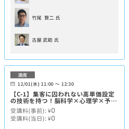
竹尾 賢二 氏
古屋 武範 氏
満席
12/01(水) 11:00 ～ 12:30
【C-1】集客に囚われない高単価設定
の技術を持つ！脳科学×心理学×予防
医学の 《現代フェイシャル》の新メ
受講料(事前):
¥
0
ニューはこれだ！
受講料(当日):
¥
0