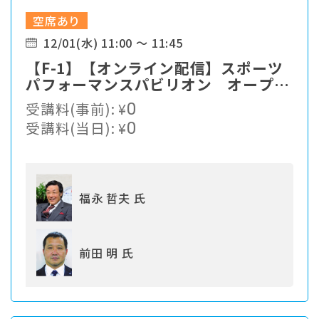
空席あり
12/01(水) 11:00 ～ 11:45
【F-1】【オンライン配信】スポーツ
パフォーマンスパビリオン オープニ
ングセッション これからのスポー
受講料(事前):
¥
0
ツパフォーマンス研究を語る
受講料(当日):
¥
0
福永 哲夫 氏
前田 明 氏