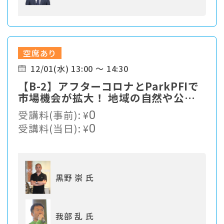
空席あり
12/01(水) 13:00 ～ 14:30
【B-2】アフターコロナとParkPFIで
市場機会が拡大！ 地域の自然や公園
で、アウトドアスポーツ&フィットネ
受講料(事前):
¥
0
スを事業化する方法
受講料(当日):
¥
0
黒野 崇 氏
我部 乱 氏