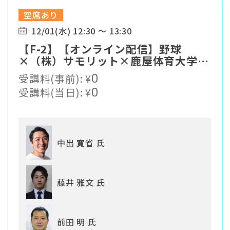
空席あり
12/01(水) 12:30 ～ 13:30
【F-2】【オンライン配信】野球
×（株）サモリット×鹿屋体育大学
SPセンター カラダを大きくしたいア
受講料(事前):
¥
0
スリートへの研究 産学連携によるア
受講料(当日):
¥
0
ーゼライトの効果検証
中出 寛省 氏
藤井 雅文 氏
前田 明 氏