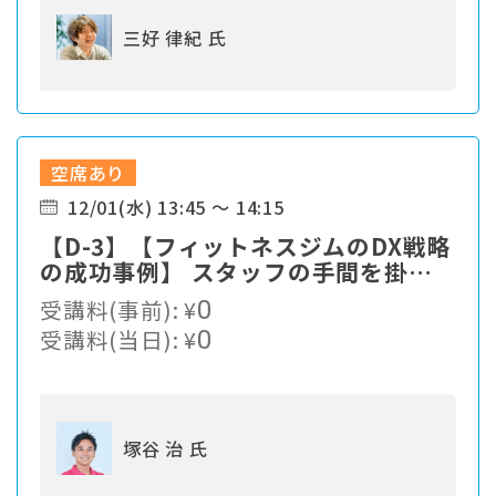
三好 律紀 氏
空席あり
12/01(水) 13:45 ～ 14:15
【D-3】【フィットネスジムのDX戦略
の成功事例】 スタッフの手間を掛け
ずに継続率を大幅改善・退会率1%台
受講料(事前):
¥
0
のジム運営のノウハウ大公開
受講料(当日):
¥
0
塚谷 治 氏