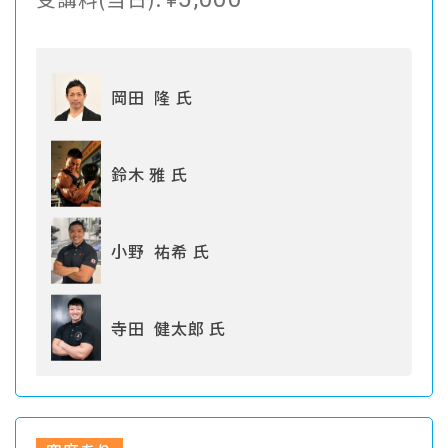
岡田 隆 氏
鈴木 雅 氏
小野 祐希 氏
寺田 健太郎 氏