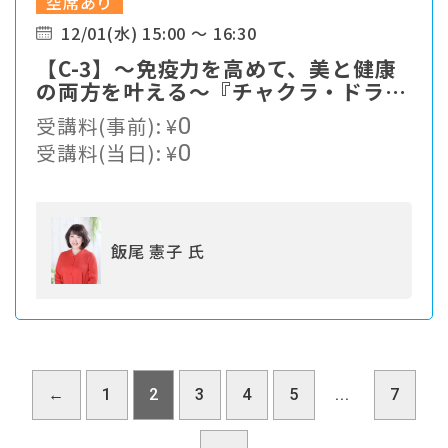
空席あり
12/01(水) 15:00 ～ 16:30
【C-3】～免疫力を高めて、美と健康
の両方を叶える～『チャクラ・ドライ
ヘッド®』
受講料(事前):
¥
0
受講料(当日):
¥
0
飯尾 憲子 氏
←
1
2
3
4
5
...
7