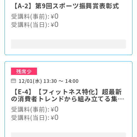
【A-2】第9回スポーツ振興賞表彰式
受講料(事前):
¥
0
受講料(当日):
¥
0
残席少
12/01(水) 13:30 ～ 14:00
【E-4】【フィットネス特化】超最新
の消費者トレンドから組み立てる集客
戦略
受講料(事前):
¥
0
受講料(当日):
¥
0