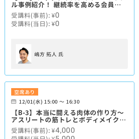
ル事例紹介！ 継続率を高める会員デ
ータ、行動データ活用術セミナー
受講料(事前):
¥
0
受講料(当日):
¥
0
嶋方 拓人 氏
空席あり
12/01(水) 15:00 ～ 16:30
【B-3】本当に闘える肉体の作り方〜
アスリートの筋トレとボディメイクの
筋トレの共通点と相違点〜
受講料(事前):
¥
4,000
受講料(当日):
¥
5,000