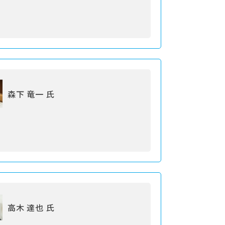
森下 竜一 氏
高木 達也 氏