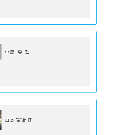
小島 央 氏
山本 富造 氏