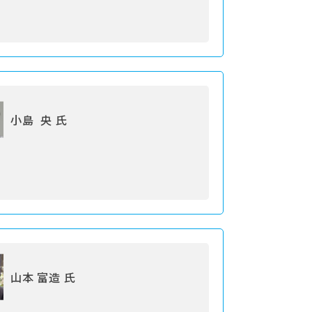
小島 央 氏
山本 富造 氏