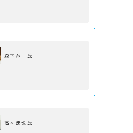
森下 竜一 氏
高木 達也 氏