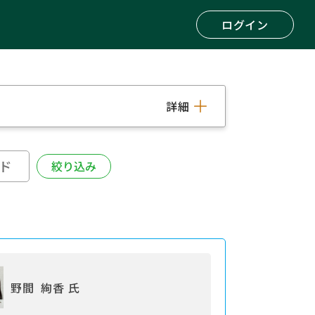
ログイン
詳細
野間 絢香 氏