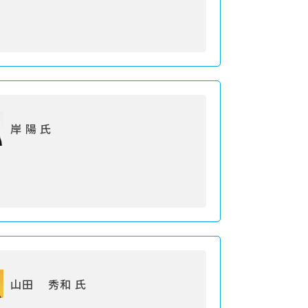
岸 陽 氏
山田 秀和 氏