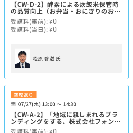
【CW-D-2】酵素による炊飯米保管時
の品質向上（お弁当・おにぎりのおい
しさを長持ちさせて食品ロスの削減
受講料(事前):
¥
0
へ）
受講料(当日):
¥
0
松原 啓滋 氏
空席あり
07/27(水) 13:00 ～ 14:30
【CW-A-2】「地域に親しまれるブラ
ンディングをする、株式会社フォンス
のベーカリーの多店舗展開戦略とは」
受講料(事前):
¥
0