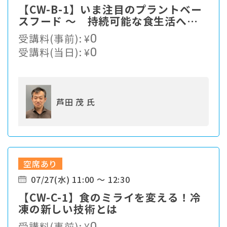
【CW-B-1】いま注目のプラントベー
スフード ～ 持続可能な食生活への
パラダイムシフト ～
受講料(事前):
¥
0
受講料(当日):
¥
0
芦田 茂 氏
空席あり
07/27(水) 11:00 ～ 12:30
【CW-C-1】食のミライを変える！冷
凍の新しい技術とは
受講料(事前):
¥
0