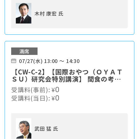
木村 康宏 氏
満席
07/27(水) 13:00 ～ 14:30
【CW-C-2】【国際おやつ（ＯＹＡＴ
ＳＵ）研究会特別講演】 間食の考え
方が変わる！健康維持できるＯＹＡＴ
受講料(事前):
¥
0
ＳＵとは
受講料(当日):
¥
0
武田 猛 氏